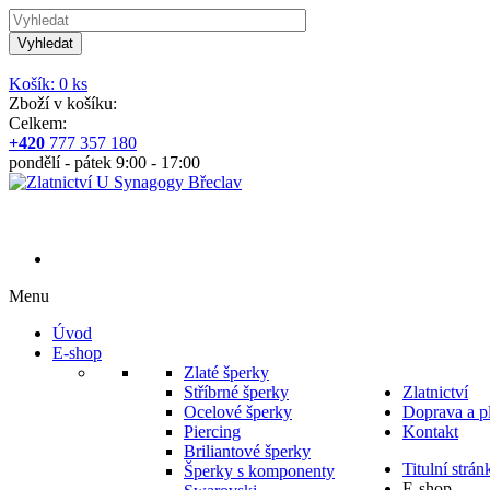
Vyhledat
Košík: 0 ks
Zboží v košíku:
Celkem:
+420
777 357 180
pondělí - pátek 9:00 - 17:00
Menu
Úvod
E-shop
Zlaté šperky
Stříbrné šperky
Zlatnictví
Ocelové šperky
Doprava a p
Piercing
Kontakt
Briliantové šperky
Titulní strán
Šperky s komponenty
E-shop