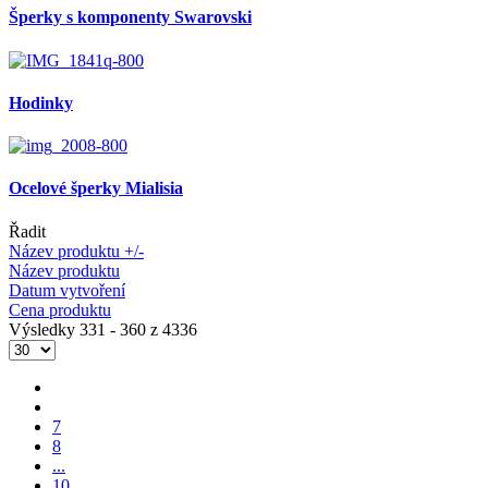
Šperky s komponenty Swarovski
Hodinky
Ocelové šperky Mialisia
Řadit
Název produktu +/-
Název produktu
Datum vytvoření
Cena produktu
Výsledky 331 - 360 z 4336
7
8
...
10