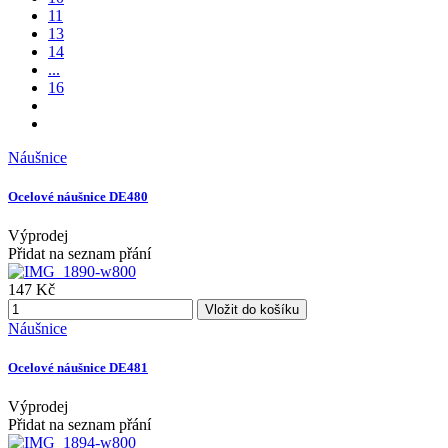
11
13
14
...
16
Náušnice
Ocelové náušnice DE480
Výprodej
Přidat na seznam přání
147 Kč
Vložit do košíku
Náušnice
Ocelové náušnice DE481
Výprodej
Přidat na seznam přání