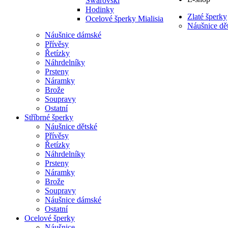
Swarovski
Hodinky
Zlaté šperky
Ocelové šperky Mialisia
Náušnice dě
Náušnice dámské
Přívěsy
Řetízky
Náhrdelníky
Prsteny
Náramky
Brože
Soupravy
Ostatní
Stříbrné šperky
Náušnice dětské
Přívěsy
Řetízky
Náhrdelníky
Prsteny
Náramky
Brože
Soupravy
Náušnice dámské
Ostatní
Ocelové šperky
Náušnice