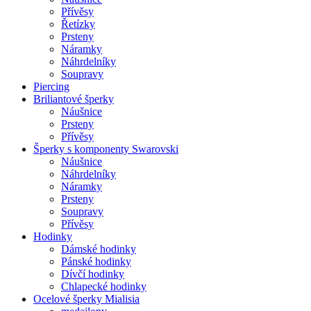
Přívěsy
Řetízky
Prsteny
Náramky
Náhrdelníky
Soupravy
Piercing
Briliantové šperky
Náušnice
Prsteny
Přívěsy
Šperky s komponenty Swarovski
Náušnice
Náhrdelníky
Náramky
Prsteny
Soupravy
Přívěsy
Hodinky
Dámské hodinky
Pánské hodinky
Dívčí hodinky
Chlapecké hodinky
Ocelové šperky Mialisia