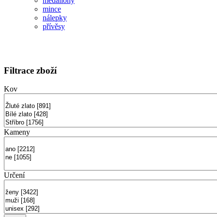
medailony
mince
nálepky
přívěsy
Filtrace zboží
Kov
Kameny
Určení