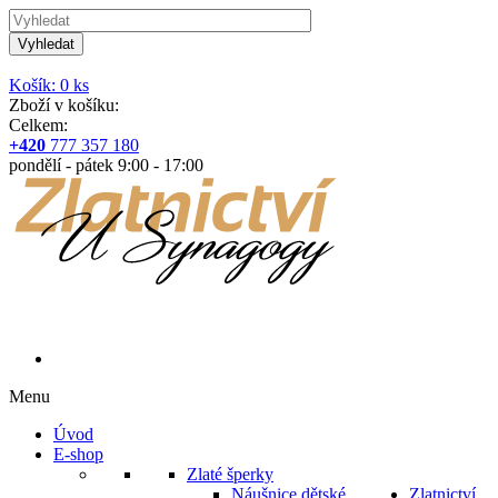
Vyhledat
Košík: 0 ks
Zboží v košíku:
Celkem:
+420
777 357 180
pondělí - pátek 9:00 - 17:00
Menu
Úvod
E-shop
Zlaté šperky
Náušnice dětské
Zlatnictví