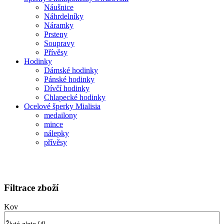
Náušnice
Náhrdelníky
Náramky
Prsteny
Soupravy
Přívěsy
Hodinky
Dámské hodinky
Pánské hodinky
Dívčí hodinky
Chlapecké hodinky
Ocelové šperky Mialisia
medailony
mince
nálepky
přívěsy
Filtrace zboží
Kov