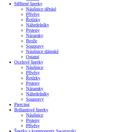
Stříbrné šperky
Náušnice dětské
Přívěsy
Řetízky
Náhrdelníky
Prsteny
Náramky
Brože
Soupravy
Náušnice dámské
Ostatní
Ocelové šperky
Náušnice
Přívěsy
Řetízky
Prsteny
Náramky
Náhrdelníky
Soupravy
Piercing
Briliantové šperky
Náušnice
Prsteny
Přívěsy
Šperky s komponenty Swarovski