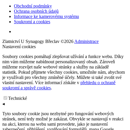
Obchodní podmínky
Ochrana osobních údajů
Informace ke kamerovému systému
Soukromí a cookies
Zlatnictví U Synagogy Břeclav
©
2026
Administrace
Nastavení cookies
Soubory cookies pomáhají zlepšovat užívání a funkce webu. Díky
nim vám můžeme nabídnout personalizovaný obsah. Zároveň
můžeme rozvíjet naše webové stránky a služby na základě
statistik. Pokud přijmete všechny cookies, umožníte nám, abychom
je využívali pro všechny zmíněné účely. Můžete si také zvolit své
vlastní nastavení. Více informací získáte v
přehledu o ochraně
soukromí a správě cookies
.
Technické
◂
Tyto soubory cookie jsou nezbytné pro fungování webových
stránek, není tedy možné je zakázat. Obvykle se nastavují v reakci
na akci, kterou na webu sami provedete, jako je nastavení
zabezpečení, přihlášení, vyplňování formulářů, mapa Google