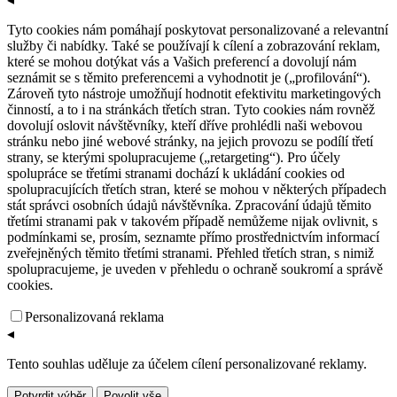
Tyto cookies nám pomáhají poskytovat personalizované a relevantní
služby či nabídky. Také se používají k cílení a zobrazování reklam,
které se mohou dotýkat vás a Vašich preferencí a dovolují nám
seznámit se s těmito preferencemi a vyhodnotit je („profilování“).
Zároveň tyto nástroje umožňují hodnotit efektivitu marketingových
činností, a to i na stránkách třetích stran. Tyto cookies nám rovněž
dovolují oslovit návštěvníky, kteří dříve prohlédli naši webovou
stránku nebo jiné webové stránky, na jejich provozu se podílí třetí
strany, se kterými spolupracujeme („retargeting“). Pro účely
spolupráce se třetími stranami dochází k ukládání cookies od
spolupracujících třetích stran, které se mohou v některých případech
stát správci osobních údajů návštěvníka. Zpracování údajů těmito
třetími stranami pak v takovém případě nemůžeme nijak ovlivnit, s
podmínkami se, prosím, seznamte přímo prostřednictvím informací
zveřejněných těmito třetími stranami. Přehled třetích stran, s nimiž
spolupracujeme, je uveden v přehledu o ochraně soukromí a správě
cookies.
Personalizovaná reklama
◂
Tento souhlas uděluje za účelem cílení personalizované reklamy.
Potvrdit výběr
Povolit vše