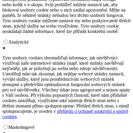
nebo košík v e-shopu. Svůj prohlížeč můžete nastavit tak, aby
blokoval soubory cookie nebo o nich zasílal upozornění. Mějte na
paměti, že některé stránky nebudou bez těchto souborů fungovat.
Tyto soubory cookie můžeme nastavit my nebo poskytovatelé třetích
stran, jejichž služby na webu využíváme. Tyto soubory cookie
neukládají žádné informace, které lze přiřadit konkrétní osobě.
Analytické
◂
Tyto soubory cookies shromažďují informace, jak návštěvníci
využívají naše internetové stránky (např. které stránky navštěvují
nejčastěji, jak se pohybují po webu nebo zdroje návštěvnosti).
Umožňují nám tak zkoumat, jak nejlépe webové stránky nastavit,
vyvíjet služby, které jsou prostřednictvím webových stránek
dostupné a především optimalizovat fungování webových stránek
pro své návštěvníky. Všechny údaje jsou agregované a nejsou spjaty
s Vaší osobou. Při výkonu popsaných činností, které nám příslušné
cookies umožňují, využíváme také nástroje třetích stran nebo s
třetími stranami přímo spolupracujeme. Přehled třetích stran, s nimiž
spolupracujeme, je uveden v
přehledu o ochraně soukromí a správě
cookies
.
Marketingové
◂