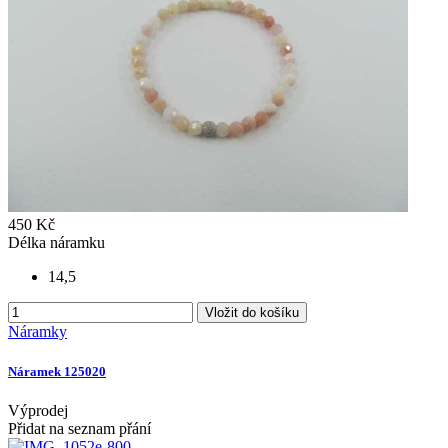
450 Kč
Délka náramku
14,5
Vložit do košíku
Náramky
Náramek 125020
Výprodej
Přidat na seznam přání