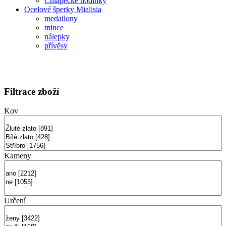
Chlapecké hodinky
Ocelové šperky Mialisia
medailony
mince
nálepky
přívěsy
Filtrace zboží
Kov
Kameny
Určení