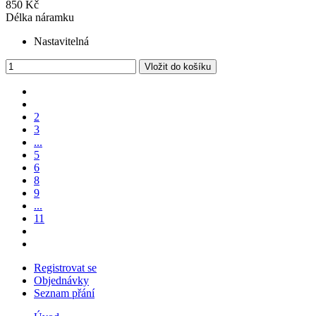
850 Kč
Délka náramku
Nastavitelná
Vložit do košíku
2
3
...
5
6
8
9
...
11
Registrovat se
Objednávky
Seznam přání