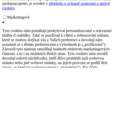
spolupracujeme, je uveden v
přehledu o ochraně soukromí a správě
cookies
.
Marketingové
◂
Tyto cookies nám pomáhají poskytovat personalizované a relevantní
služby či nabídky. Také se používají k cílení a zobrazování reklam,
které se mohou dotýkat vás a Vašich preferencí a dovolují nám
seznámit se s těmito preferencemi a vyhodnotit je („profilování“).
Zároveň tyto nástroje umožňují hodnotit efektivitu marketingových
činností, a to i na stránkách třetích stran. Tyto cookies nám rovněž
dovolují oslovit návštěvníky, kteří dříve prohlédli naši webovou
stránku nebo jiné webové stránky, na jejich provozu se podílí třetí
strany, se kterými spolupracujeme („retargeting“). Pro účely
spolupráce se třetími stranami dochází k ukládání cookies od
spolupracujících třetích stran, které se mohou v některých případech
stát správci osobních údajů návštěvníka. Zpracování údajů těmito
třetími stranami pak v takovém případě nemůžeme nijak ovlivnit, s
podmínkami se, prosím, seznamte přímo prostřednictvím informací
zveřejněných těmito třetími stranami. Přehled třetích stran, s nimiž
spolupracujeme, je uveden v přehledu o ochraně soukromí a správě
cookies.
Personalizovaná reklama