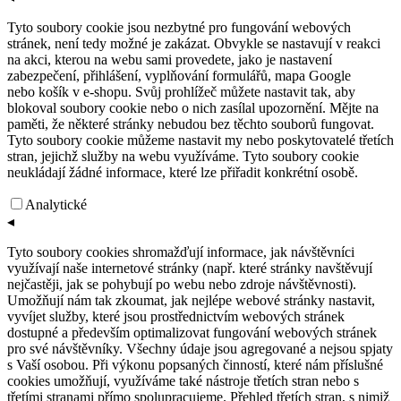
Tyto soubory cookie jsou nezbytné pro fungování webových
stránek, není tedy možné je zakázat. Obvykle se nastavují v reakci
na akci, kterou na webu sami provedete, jako je nastavení
zabezpečení, přihlášení, vyplňování formulářů, mapa Google
nebo košík v e-shopu. Svůj prohlížeč můžete nastavit tak, aby
blokoval soubory cookie nebo o nich zasílal upozornění. Mějte na
paměti, že některé stránky nebudou bez těchto souborů fungovat.
Tyto soubory cookie můžeme nastavit my nebo poskytovatelé třetích
stran, jejichž služby na webu využíváme. Tyto soubory cookie
neukládají žádné informace, které lze přiřadit konkrétní osobě.
Analytické
◂
Tyto soubory cookies shromažďují informace, jak návštěvníci
využívají naše internetové stránky (např. které stránky navštěvují
nejčastěji, jak se pohybují po webu nebo zdroje návštěvnosti).
Umožňují nám tak zkoumat, jak nejlépe webové stránky nastavit,
vyvíjet služby, které jsou prostřednictvím webových stránek
dostupné a především optimalizovat fungování webových stránek
pro své návštěvníky. Všechny údaje jsou agregované a nejsou spjaty
s Vaší osobou. Při výkonu popsaných činností, které nám příslušné
cookies umožňují, využíváme také nástroje třetích stran nebo s
třetími stranami přímo spolupracujeme. Přehled třetích stran, s nimiž