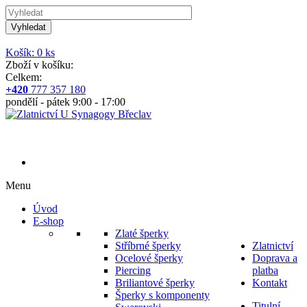
Vyhledat
Košík: 0 ks
Zboží v košíku:
Celkem:
+420
777 357 180
pondělí - pátek 9:00 - 17:00
Menu
Úvod
E-shop
Zlaté šperky
Stříbrné šperky
Zlatnictví
Ocelové šperky
Doprava a
Piercing
platba
Briliantové šperky
Kontakt
Šperky s komponenty
Titulní