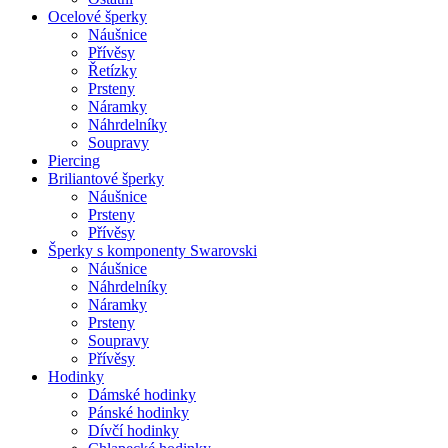
Ocelové šperky
Náušnice
Přívěsy
Řetízky
Prsteny
Náramky
Náhrdelníky
Soupravy
Piercing
Briliantové šperky
Náušnice
Prsteny
Přívěsy
Šperky s komponenty Swarovski
Náušnice
Náhrdelníky
Náramky
Prsteny
Soupravy
Přívěsy
Hodinky
Dámské hodinky
Pánské hodinky
Dívčí hodinky