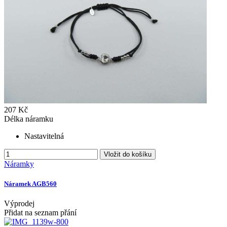
207 Kč
Délka náramku
Nastavitelná
Vložit do košíku
Náramky
Náramek AGB560
Výprodej
Přidat na seznam přání