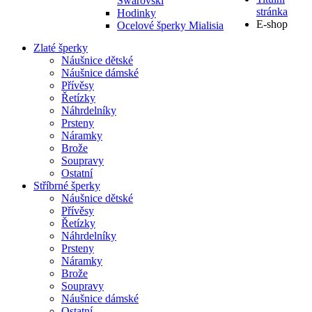
Swarovski
stránka
Hodinky
E-shop
Ocelové šperky Mialisia
Zlaté šperky
Náušnice dětské
Náušnice dámské
Přívěsy
Řetízky
Náhrdelníky
Prsteny
Náramky
Brože
Soupravy
Ostatní
Stříbrné šperky
Náušnice dětské
Přívěsy
Řetízky
Náhrdelníky
Prsteny
Náramky
Brože
Soupravy
Náušnice dámské
Ostatní