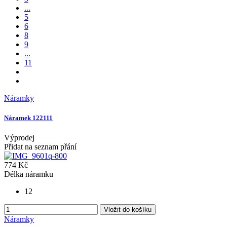
...
5
6
8
9
...
11
Náramky
Náramek 122111
Výprodej
Přidat na seznam přání
774 Kč
Délka náramku
12
Vložit do košíku
Náramky