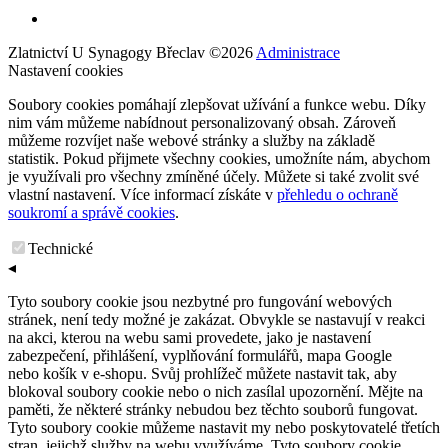
Zlatnictví U Synagogy Břeclav
©
2026
Administrace
Nastavení cookies
Soubory cookies pomáhají zlepšovat užívání a funkce webu. Díky
nim vám můžeme nabídnout personalizovaný obsah. Zároveň
můžeme rozvíjet naše webové stránky a služby na základě
statistik. Pokud přijmete všechny cookies, umožníte nám, abychom
je využívali pro všechny zmíněné účely. Můžete si také zvolit své
vlastní nastavení. Více informací získáte v
přehledu o ochraně
soukromí a správě cookies
.
Technické
◂
Tyto soubory cookie jsou nezbytné pro fungování webových
stránek, není tedy možné je zakázat. Obvykle se nastavují v reakci
na akci, kterou na webu sami provedete, jako je nastavení
zabezpečení, přihlášení, vyplňování formulářů, mapa Google
nebo košík v e-shopu. Svůj prohlížeč můžete nastavit tak, aby
blokoval soubory cookie nebo o nich zasílal upozornění. Mějte na
paměti, že některé stránky nebudou bez těchto souborů fungovat.
Tyto soubory cookie můžeme nastavit my nebo poskytovatelé třetích
stran, jejichž služby na webu využíváme. Tyto soubory cookie