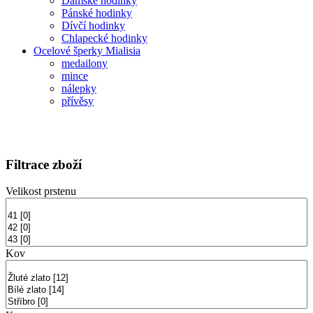
Dámské hodinky
Pánské hodinky
Dívčí hodinky
Chlapecké hodinky
Ocelové šperky Mialisia
medailony
mince
nálepky
přívěsy
Filtrace zboží
Velikost prstenu
Kov