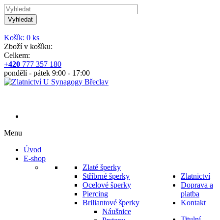
Vyhledat
Košík: 0 ks
Zboží v košíku:
Celkem:
+420
777 357 180
pondělí - pátek 9:00 - 17:00
Menu
Úvod
E-shop
Zlaté šperky
Stříbrné šperky
Zlatnictví
Ocelové šperky
Doprava a
Piercing
platba
Briliantové šperky
Kontakt
Náušnice
Titulní