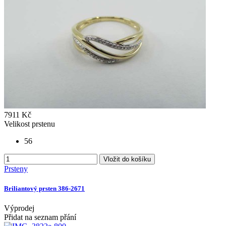
7911 Kč
Velikost prstenu
56
Vložit do košíku
Prsteny
Briliantový prsten 386-2671
Výprodej
Přidat na seznam přání