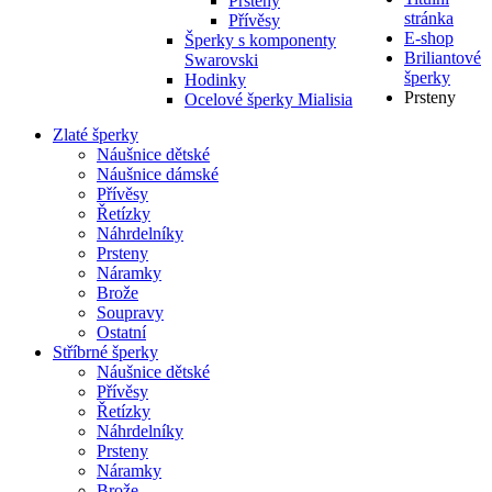
Prsteny
stránka
Přívěsy
E-shop
Šperky s komponenty
Briliantové
Swarovski
šperky
Hodinky
Prsteny
Ocelové šperky Mialisia
Zlaté šperky
Náušnice dětské
Náušnice dámské
Přívěsy
Řetízky
Náhrdelníky
Prsteny
Náramky
Brože
Soupravy
Ostatní
Stříbrné šperky
Náušnice dětské
Přívěsy
Řetízky
Náhrdelníky
Prsteny
Náramky
Brože