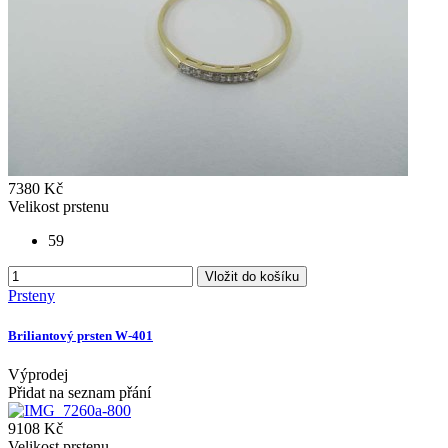
7380 Kč
Velikost prstenu
59
Vložit do košíku
Prsteny
Briliantový prsten W-401
Výprodej
Přidat na seznam přání
9108 Kč
Velikost prstenu