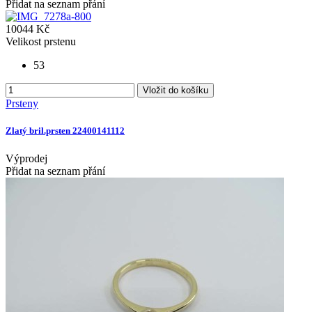
Přidat na seznam přání
10044 Kč
Velikost prstenu
53
Vložit do košíku
Prsteny
Zlatý bril.prsten 22400141112
Výprodej
Přidat na seznam přání