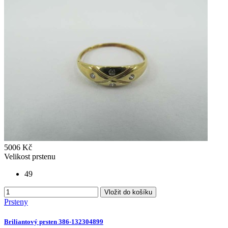
5006 Kč
Velikost prstenu
49
Vložit do košíku
Prsteny
Briliantový prsten 386-132304899