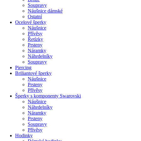
Soupravy
Náušnice dámské
Ostatní
Ocelové šperky
Náušnice
Přívěsy
Řetízky
Prsteny
Náramky
Náhrdelníky
Soupravy
Piercing
Briliantové šperky
Náušnice
Prsteny
Přívěsy
Šperky s komponenty Swarovski
Náušnice
Náhrdelníky
Náramky
Prsteny
Soupravy
Přívěsy
Hodinky