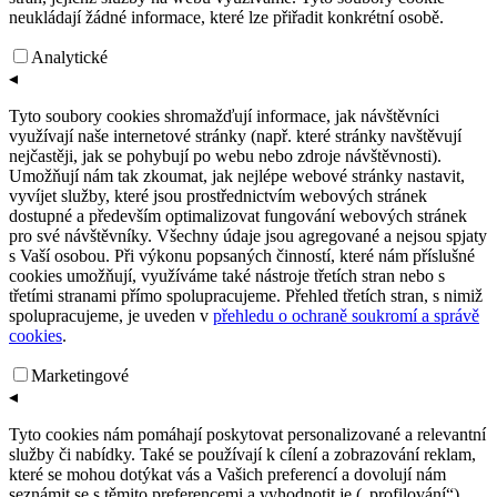
neukládají žádné informace, které lze přiřadit konkrétní osobě.
Analytické
◂
Tyto soubory cookies shromažďují informace, jak návštěvníci
využívají naše internetové stránky (např. které stránky navštěvují
nejčastěji, jak se pohybují po webu nebo zdroje návštěvnosti).
Umožňují nám tak zkoumat, jak nejlépe webové stránky nastavit,
vyvíjet služby, které jsou prostřednictvím webových stránek
dostupné a především optimalizovat fungování webových stránek
pro své návštěvníky. Všechny údaje jsou agregované a nejsou spjaty
s Vaší osobou. Při výkonu popsaných činností, které nám příslušné
cookies umožňují, využíváme také nástroje třetích stran nebo s
třetími stranami přímo spolupracujeme. Přehled třetích stran, s nimiž
spolupracujeme, je uveden v
přehledu o ochraně soukromí a správě
cookies
.
Marketingové
◂
Tyto cookies nám pomáhají poskytovat personalizované a relevantní
služby či nabídky. Také se používají k cílení a zobrazování reklam,
které se mohou dotýkat vás a Vašich preferencí a dovolují nám
seznámit se s těmito preferencemi a vyhodnotit je („profilování“).