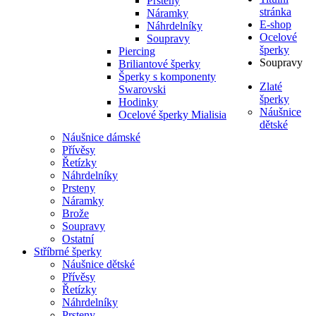
Prsteny
stránka
Náramky
E-shop
Náhrdelníky
Ocelové
Soupravy
šperky
Piercing
Soupravy
Briliantové šperky
Šperky s komponenty
Zlaté
Swarovski
šperky
Hodinky
Náušnice
Ocelové šperky Mialisia
dětské
Náušnice dámské
Přívěsy
Řetízky
Náhrdelníky
Prsteny
Náramky
Brože
Soupravy
Ostatní
Stříbrné šperky
Náušnice dětské
Přívěsy
Řetízky
Náhrdelníky
Prsteny