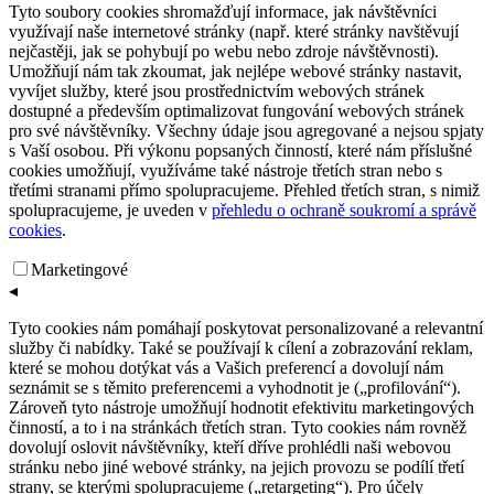
Tyto soubory cookies shromažďují informace, jak návštěvníci
využívají naše internetové stránky (např. které stránky navštěvují
nejčastěji, jak se pohybují po webu nebo zdroje návštěvnosti).
Umožňují nám tak zkoumat, jak nejlépe webové stránky nastavit,
vyvíjet služby, které jsou prostřednictvím webových stránek
dostupné a především optimalizovat fungování webových stránek
pro své návštěvníky. Všechny údaje jsou agregované a nejsou spjaty
s Vaší osobou. Při výkonu popsaných činností, které nám příslušné
cookies umožňují, využíváme také nástroje třetích stran nebo s
třetími stranami přímo spolupracujeme. Přehled třetích stran, s nimiž
spolupracujeme, je uveden v
přehledu o ochraně soukromí a správě
cookies
.
Marketingové
◂
Tyto cookies nám pomáhají poskytovat personalizované a relevantní
služby či nabídky. Také se používají k cílení a zobrazování reklam,
které se mohou dotýkat vás a Vašich preferencí a dovolují nám
seznámit se s těmito preferencemi a vyhodnotit je („profilování“).
Zároveň tyto nástroje umožňují hodnotit efektivitu marketingových
činností, a to i na stránkách třetích stran. Tyto cookies nám rovněž
dovolují oslovit návštěvníky, kteří dříve prohlédli naši webovou
stránku nebo jiné webové stránky, na jejich provozu se podílí třetí
strany, se kterými spolupracujeme („retargeting“). Pro účely