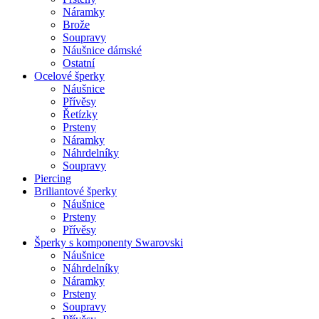
Náramky
Brože
Soupravy
Náušnice dámské
Ostatní
Ocelové šperky
Náušnice
Přívěsy
Řetízky
Prsteny
Náramky
Náhrdelníky
Soupravy
Piercing
Briliantové šperky
Náušnice
Prsteny
Přívěsy
Šperky s komponenty Swarovski
Náušnice
Náhrdelníky
Náramky
Prsteny
Soupravy