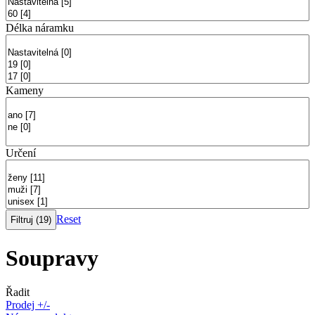
Délka náramku
Kameny
Určení
Reset
Soupravy
Řadit
Prodej +/-