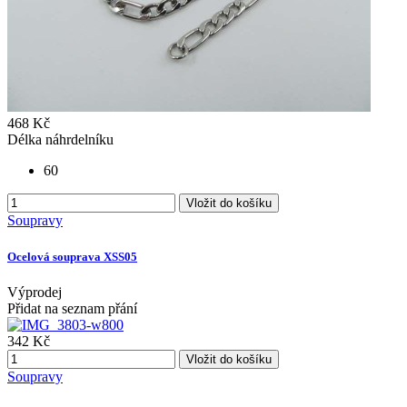
468 Kč
Délka náhrdelníku
60
Vložit do košíku
Soupravy
Ocelová souprava XSS05
Výprodej
Přidat na seznam přání
342 Kč
Vložit do košíku
Soupravy