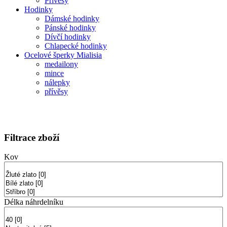
Přívěsy
Hodinky
Dámské hodinky
Pánské hodinky
Dívčí hodinky
Chlapecké hodinky
Ocelové šperky Mialisia
medailony
mince
nálepky
přívěsy
Filtrace zboží
Kov
Délka náhrdelníku