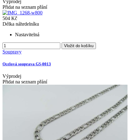
Výprodej
Přidat na seznam přání
504 Kč
Délka náhrdelníku
Nastavitelná
Vložit do košíku
Soupravy
Ocelová souprava GS-0013
Výprodej
Přidat na seznam přání