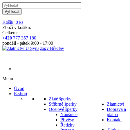
Vyhledat
Košík: 0 ks
Zboží v košíku:
Celkem:
+420
777 357 180
pondělí - pátek 9:00 - 17:00
Menu
Úvod
E-shop
Zlaté šperky
Stříbrné šperky
Zlatnictví
Ocelové šperky
Doprava a
Náušnice
platba
Přívěsy
Kontakt
Řetízky
Titulní