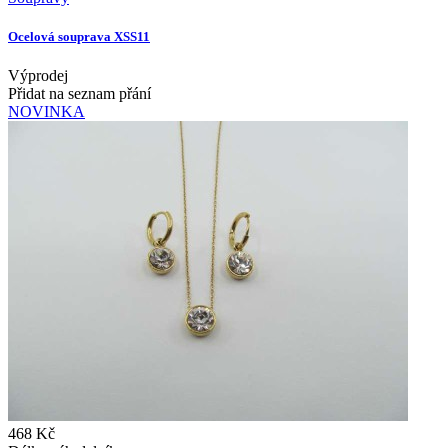
Ocelová souprava XSS11
Výprodej
Přidat na seznam přání
NOVINKA
468 Kč