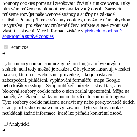
Soubory cookies pomáhají zlepšovat užívání a funkce webu. Díky
nim vám můžeme nabídnout personalizovaný obsah. Zároveň
můžeme rozvíjet naše webové stránky a služby na základě
statistik. Pokud přijmete všechny cookies, umožníte nám, abychom
je využívali pro všechny zmíněné účely. Můžete si také zvolit své
vlastní nastavení. Více informací získáte v
přehledu o ochraně
soukromí a správě cookies
.
Technické
◂
Tyto soubory cookie jsou nezbytné pro fungování webových
stránek, není tedy možné je zakázat. Obvykle se nastavují v reakci
na akci, kterou na webu sami provedete, jako je nastavení
zabezpečení, přihlášení, vyplňování formulářů, mapa Google
nebo košík v e-shopu. Svůj prohlížeč můžete nastavit tak, aby
blokoval soubory cookie nebo o nich zasílal upozornění. Mějte na
paměti, že některé stránky nebudou bez těchto souborů fungovat.
Tyto soubory cookie můžeme nastavit my nebo poskytovatelé třetích
stran, jejichž služby na webu využíváme. Tyto soubory cookie
neukládají žádné informace, které lze přiřadit konkrétní osobě.
Analytické
◂