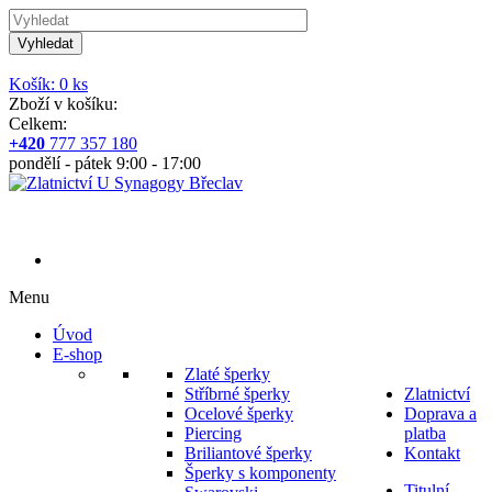
Vyhledat
Košík: 0 ks
Zboží v košíku:
Celkem:
+420
777 357 180
pondělí - pátek 9:00 - 17:00
Menu
Úvod
E-shop
Zlaté šperky
Stříbrné šperky
Zlatnictví
Ocelové šperky
Doprava a
Piercing
platba
Briliantové šperky
Kontakt
Šperky s komponenty
Titulní