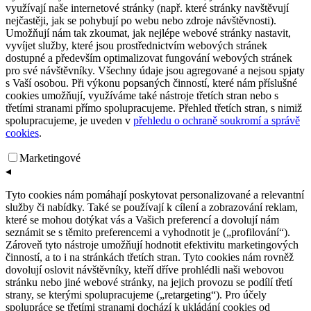
využívají naše internetové stránky (např. které stránky navštěvují
nejčastěji, jak se pohybují po webu nebo zdroje návštěvnosti).
Umožňují nám tak zkoumat, jak nejlépe webové stránky nastavit,
vyvíjet služby, které jsou prostřednictvím webových stránek
dostupné a především optimalizovat fungování webových stránek
pro své návštěvníky. Všechny údaje jsou agregované a nejsou spjaty
s Vaší osobou. Při výkonu popsaných činností, které nám příslušné
cookies umožňují, využíváme také nástroje třetích stran nebo s
třetími stranami přímo spolupracujeme. Přehled třetích stran, s nimiž
spolupracujeme, je uveden v
přehledu o ochraně soukromí a správě
cookies
.
Marketingové
◂
Tyto cookies nám pomáhají poskytovat personalizované a relevantní
služby či nabídky. Také se používají k cílení a zobrazování reklam,
které se mohou dotýkat vás a Vašich preferencí a dovolují nám
seznámit se s těmito preferencemi a vyhodnotit je („profilování“).
Zároveň tyto nástroje umožňují hodnotit efektivitu marketingových
činností, a to i na stránkách třetích stran. Tyto cookies nám rovněž
dovolují oslovit návštěvníky, kteří dříve prohlédli naši webovou
stránku nebo jiné webové stránky, na jejich provozu se podílí třetí
strany, se kterými spolupracujeme („retargeting“). Pro účely
spolupráce se třetími stranami dochází k ukládání cookies od