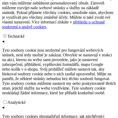
nim vám můžeme nabídnout personalizovaný obsah. Zároveň
můžeme rozvíjet naše webové stránky a služby na základě
statistik. Pokud přijmete všechny cookies, umožníte nám, abychom
je využívali pro všechny zmíněné účely. Můžete si také zvolit své
vlastní nastavení. Více informací získáte v
přehledu o ochraně
soukromí a správě cookies
.
Technické
◂
Tyto soubory cookie jsou nezbytné pro fungování webových
stránek, není tedy možné je zakázat. Obvykle se nastavují v reakci
na akci, kterou na webu sami provedete, jako je nastavení
zabezpečení, přihlášení, vyplňování formulářů, mapa Google
nebo košík v e-shopu. Svůj prohlížeč můžete nastavit tak, aby
blokoval soubory cookie nebo o nich zasílal upozornění. Mějte na
paměti, že některé stránky nebudou bez těchto souborů fungovat.
Tyto soubory cookie můžeme nastavit my nebo poskytovatelé třetích
stran, jejichž služby na webu využíváme. Tyto soubory cookie
neukládají žádné informace, které lze přiřadit konkrétní osobě.
Analytické
◂
Tyto soubory cookies shromažďují informace, jak návštěvníci