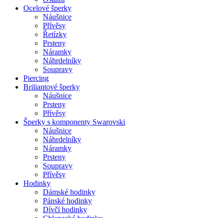
Ocelové šperky
Náušnice
Přívěsy
Řetízky
Prsteny
Náramky
Náhrdelníky
Soupravy
Piercing
Briliantové šperky
Náušnice
Prsteny
Přívěsy
Šperky s komponenty Swarovski
Náušnice
Náhrdelníky
Náramky
Prsteny
Soupravy
Přívěsy
Hodinky
Dámské hodinky
Pánské hodinky
Dívčí hodinky