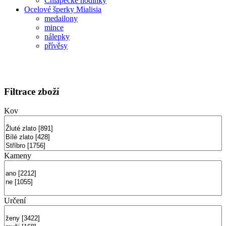
Chlapecké hodinky
Ocelové šperky Mialisia
medailony
mince
nálepky
přívěsy
Filtrace zboží
Kov
Kameny
Určení