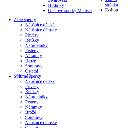
Swarovski
stránka
Hodinky
E-shop
Ocelové šperky Mialisia
Zlaté šperky
Náušnice dětské
Náušnice dámské
Přívěsy
Řetízky
Náhrdelníky
Prsteny
Náramky
Brože
Soupravy
Ostatní
Stříbrné šperky
Náušnice dětské
Přívěsy
Řetízky
Náhrdelníky
Prsteny
Náramky
Brože
Soupravy
Náušnice dámské
Ostatní