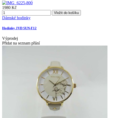
1980 Kč
Vložit do košíku
Dámské hodinky
Hodinky JVD SUN-F12
Výprodej
Přidat na seznam přání