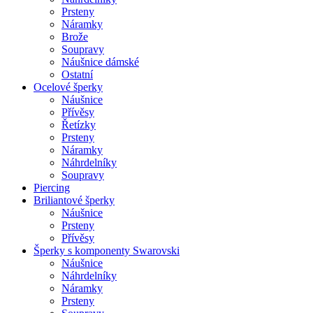
Prsteny
Náramky
Brože
Soupravy
Náušnice dámské
Ostatní
Ocelové šperky
Náušnice
Přívěsy
Řetízky
Prsteny
Náramky
Náhrdelníky
Soupravy
Piercing
Briliantové šperky
Náušnice
Prsteny
Přívěsy
Šperky s komponenty Swarovski
Náušnice
Náhrdelníky
Náramky
Prsteny