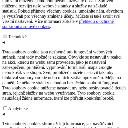
nim vám můžeme nabídnout personalizovaný obsah. Zároveň
můžeme rozvíjet naše webové stránky a služby na základě
statistik. Pokud přijmete všechny cookies, umožníte nám, abychom
je využívali pro všechny zmíněné účely. Můžete si také zvolit své
vlastní nastavení. Více informací získáte v
přehledu o ochraně
soukromí a správě cookies
.
Technické
◂
Tyto soubory cookie jsou nezbytné pro fungování webových
stránek, není tedy možné je zakázat. Obvykle se nastavují v reakci
na akci, kterou na webu sami provedete, jako je nastavení
zabezpečení, přihlášení, vyplňování formulářů, mapa Google
nebo košík v e-shopu. Svůj prohlížeč můžete nastavit tak, aby
blokoval soubory cookie nebo o nich zasílal upozornění. Mějte na
paměti, že některé stránky nebudou bez těchto souborů fungovat.
Tyto soubory cookie můžeme nastavit my nebo poskytovatelé třetích
stran, jejichž služby na webu využíváme. Tyto soubory cookie
neukládají žádné informace, které lze přiřadit konkrétní osobě.
Analytické
◂
Tyto soubory cookies shromažďují informace, jak návštěvníci