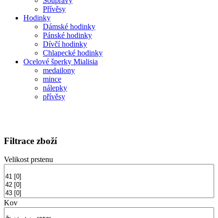
Soupravy
Přívěsy
Hodinky
Dámské hodinky
Pánské hodinky
Dívčí hodinky
Chlapecké hodinky
Ocelové šperky Mialisia
medailony
mince
nálepky
přívěsy
Filtrace zboží
Velikost prstenu
Kov