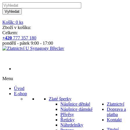
Vyhledat
Košík: 0 ks
Zboží v košíku:
Celkem:
+420
777 357 180
pondělí - pátek 9:00 - 17:00
Menu
Úvod
E-shop
Zlaté šperky
Náušnice dětské
Zlatnictví
Náušnice dámské
Doprava a
Přívěsy
platba
Řetízky
Kontakt
Náhrdelníky
Titulní