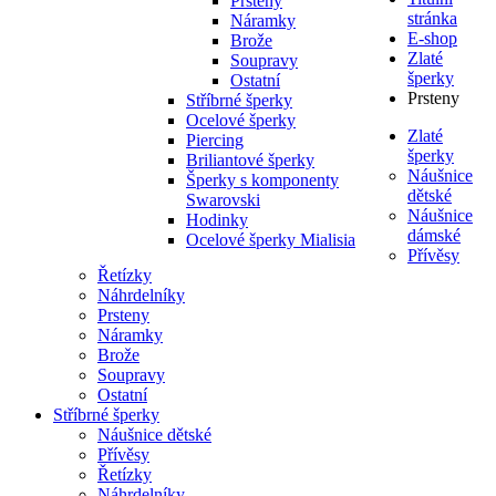
Prsteny
stránka
Náramky
E-shop
Brože
Zlaté
Soupravy
šperky
Ostatní
Prsteny
Stříbrné šperky
Ocelové šperky
Zlaté
Piercing
šperky
Briliantové šperky
Náušnice
Šperky s komponenty
dětské
Swarovski
Náušnice
Hodinky
dámské
Ocelové šperky Mialisia
Přívěsy
Řetízky
Náhrdelníky
Prsteny
Náramky
Brože
Soupravy
Ostatní
Stříbrné šperky
Náušnice dětské
Přívěsy
Řetízky
Náhrdelníky