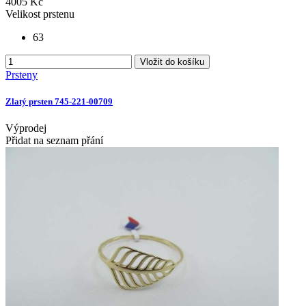
4005 Kč
Velikost prstenu
63
Vložit do košíku
Prsteny
Zlatý prsten 745-221-00709
Výprodej
Přidat na seznam přání