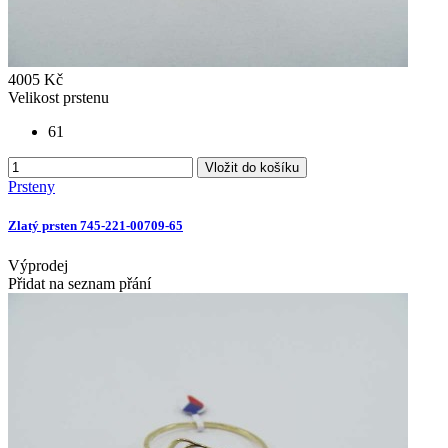
4005 Kč
Velikost prstenu
61
Vložit do košíku
Prsteny
Zlatý prsten 745-221-00709-65
Výprodej
Přidat na seznam přání