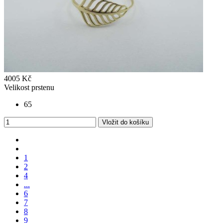
4005 Kč
Velikost prstenu
65
Vložit do košíku
1
2
4
...
6
7
8
9