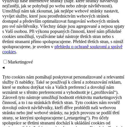
využívají naše internetové stránky (např. které stránky navštěvují
nejčastěji, jak se pohybují po webu nebo zdroje návštěvnosti).
Umožňují nám tak zkoumat, jak nejlépe webové stránky nastavit,
vyvíjet služby, které jsou prostřednictvím webových stránek
dostupné a především optimalizovat fungování webových stránek
pro své návštěvníky. Všechny údaje jsou agregované a nejsou spjaty
s Vaší osobou. Při výkonu popsaných činností, které nám příslušné
cookies umožňují, využíváme také nástroje třetích stran nebo s
třetími stranami přímo spolupracujeme. Přehled třetích stran, s nimiž
spolupracujeme, je uveden v
přehledu o ochraně soukromí a správě
cookies
.
Marketingové
◂
Tyto cookies nám pomáhají poskytovat personalizované a relevantní
služby či nabídky. Také se používají k cílení a zobrazování reklam,
které se mohou dotýkat vás a Vašich preferencí a dovolují nám
seznámit se s těmito preferencemi a vyhodnotit je („profilování“).
Zároveň tyto nástroje umožňují hodnotit efektivitu marketingových
činností, a to i na stránkách třetích stran. Tyto cookies nám rovněž
dovolují oslovit návštěvníky, kteří dříve prohlédli naši webovou
stránku nebo jiné webové stránky, na jejich provozu se podílí třetí
strany, se kterými spolupracujeme („retargeting“). Pro účely
spolupráce se třetími stranami dochází k ukládání cookies od