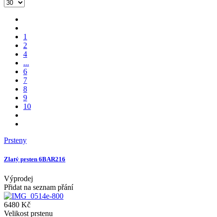
1
2
4
...
6
7
8
9
10
Prsteny
Zlatý prsten 6BAR216
Výprodej
Přidat na seznam přání
6480 Kč
Velikost prstenu