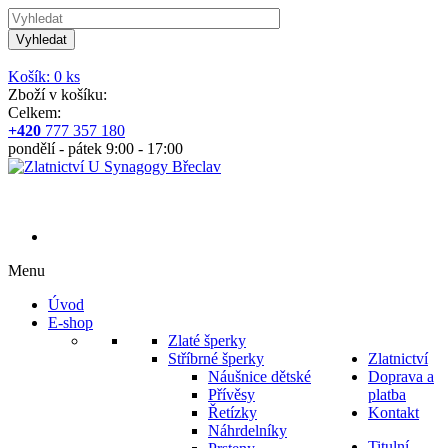
Vyhledat
Košík: 0 ks
Zboží v košíku:
Celkem:
+420
777 357 180
pondělí - pátek 9:00 - 17:00
Menu
Úvod
E-shop
Zlaté šperky
Stříbrné šperky
Zlatnictví
Náušnice dětské
Doprava a
Přívěsy
platba
Řetízky
Kontakt
Náhrdelníky
Titulní