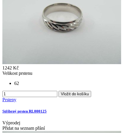
1242 Kč
Velikost prstenu
62
Vložit do košíku
Prsteny
Stříbrný prsten RL000125
Výprodej
Přidat na seznam přání