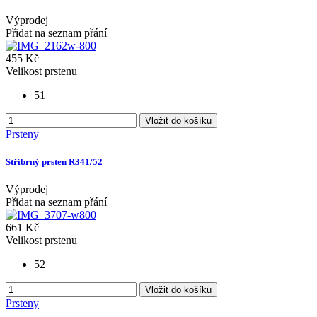
Výprodej
Přidat na seznam přání
455 Kč
Velikost prstenu
51
Vložit do košíku
Prsteny
Stříbrný prsten R341/52
Výprodej
Přidat na seznam přání
661 Kč
Velikost prstenu
52
Vložit do košíku
Prsteny