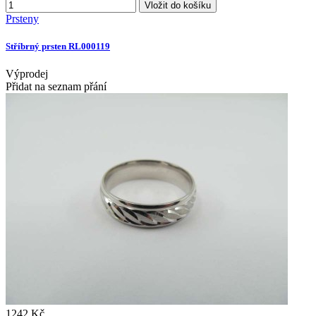
Vložit do košíku
Prsteny
Stříbrný prsten RL000119
Výprodej
Přidat na seznam přání
1242 Kč