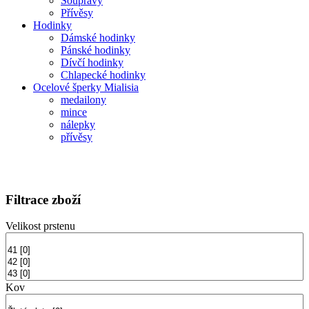
Soupravy
Přívěsy
Hodinky
Dámské hodinky
Pánské hodinky
Dívčí hodinky
Chlapecké hodinky
Ocelové šperky Mialisia
medailony
mince
nálepky
přívěsy
Filtrace zboží
Velikost prstenu
Kov