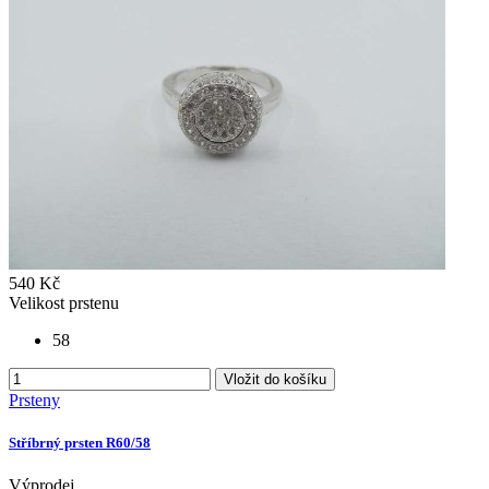
540 Kč
Velikost prstenu
58
Vložit do košíku
Prsteny
Stříbrný prsten R60/58
Výprodej