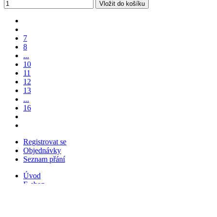
Vložit do košíku
7
8
...
10
11
12
13
...
16
Registrovat se
Objednávky
Seznam přání
Úvod
E-shop
Zlatnictví
Doprava a platba
Kontakt