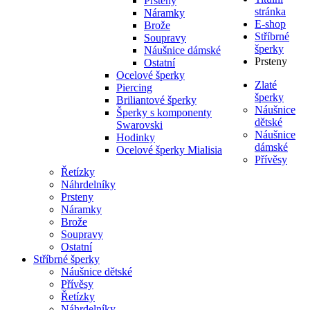
Prsteny
stránka
Náramky
E-shop
Brože
Stříbrné
Soupravy
šperky
Náušnice dámské
Prsteny
Ostatní
Ocelové šperky
Zlaté
Piercing
šperky
Briliantové šperky
Náušnice
Šperky s komponenty
dětské
Swarovski
Náušnice
Hodinky
dámské
Ocelové šperky Mialisia
Přívěsy
Řetízky
Náhrdelníky
Prsteny
Náramky
Brože
Soupravy
Ostatní
Stříbrné šperky
Náušnice dětské
Přívěsy
Řetízky
Náhrdelníky