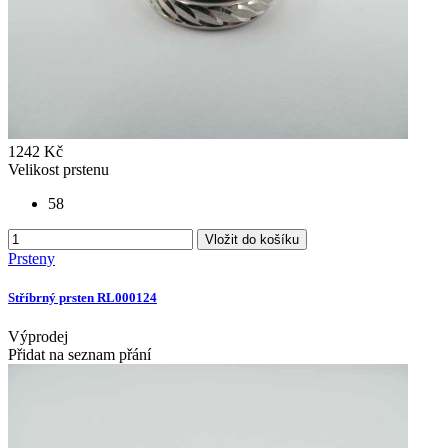
1242 Kč
Velikost prstenu
58
Vložit do košíku
Prsteny
Stříbrný prsten RL000124
Výprodej
Přidat na seznam přání