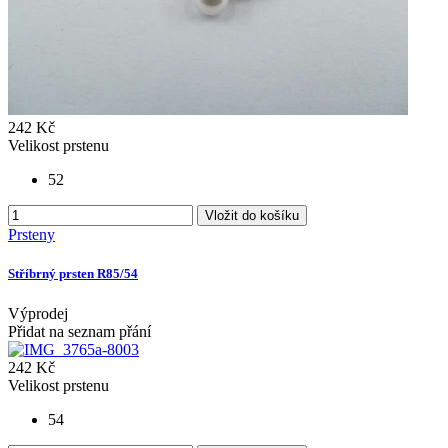
242 Kč
Velikost prstenu
52
Vložit do košíku
Prsteny
Stříbrný prsten R85/54
Výprodej
Přidat na seznam přání
242 Kč
Velikost prstenu
54