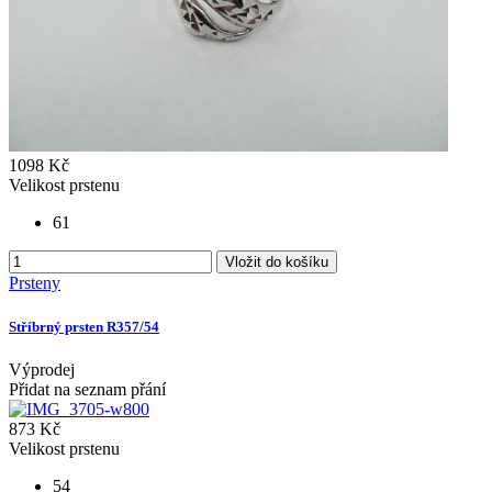
1098 Kč
Velikost prstenu
61
Vložit do košíku
Prsteny
Stříbrný prsten R357/54
Výprodej
Přidat na seznam přání
873 Kč
Velikost prstenu
54