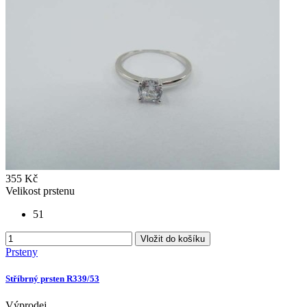
355 Kč
Velikost prstenu
51
Vložit do košíku
Prsteny
Stříbrný prsten R339/53
Výprodej