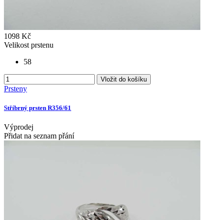
1098 Kč
Velikost prstenu
58
Vložit do košíku
Prsteny
Stříbrný prsten R356/61
Výprodej
Přidat na seznam přání