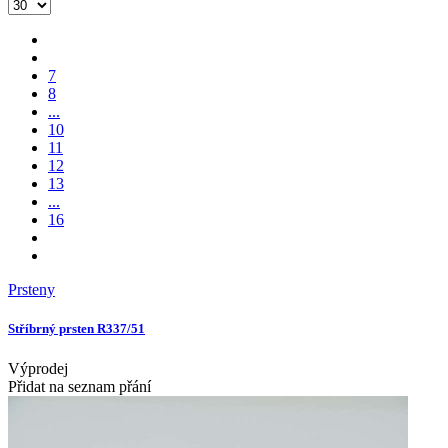
7
8
...
10
11
12
13
...
16
Prsteny
Stříbrný prsten R337/51
Výprodej
Přidat na seznam přání