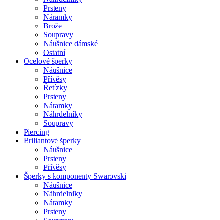
Prsteny
Náramky
Brože
Soupravy
Náušnice dámské
Ostatní
Ocelové šperky
Náušnice
Přívěsy
Řetízky
Prsteny
Náramky
Náhrdelníky
Soupravy
Piercing
Briliantové šperky
Náušnice
Prsteny
Přívěsy
Šperky s komponenty Swarovski
Náušnice
Náhrdelníky
Náramky
Prsteny