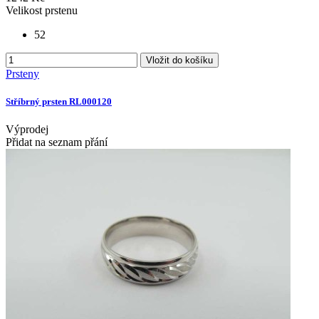
Velikost prstenu
52
Vložit do košíku
Prsteny
Stříbrný prsten RL000120
Výprodej
Přidat na seznam přání