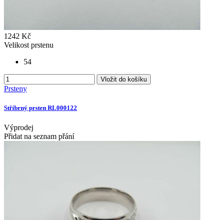
1242 Kč
Velikost prstenu
54
Vložit do košíku
Prsteny
Stříbrný prsten RL000122
Výprodej
Přidat na seznam přání