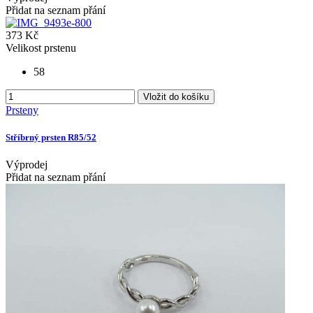
Přidat na seznam přání
373 Kč
Velikost prstenu
58
Vložit do košíku
Prsteny
Stříbrný prsten R85/52
Výprodej
Přidat na seznam přání