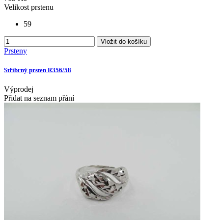
Velikost prstenu
59
Vložit do košíku
Prsteny
Stříbrný prsten R356/58
Výprodej
Přidat na seznam přání