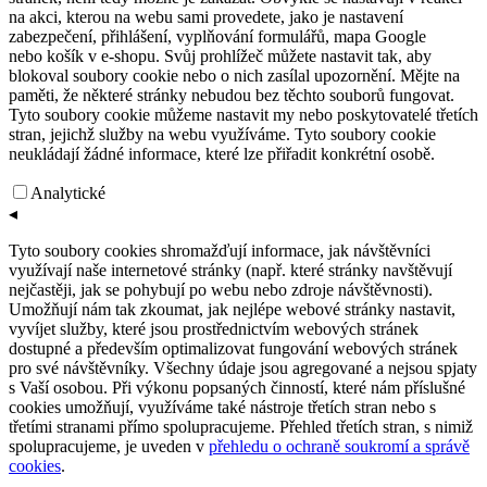
na akci, kterou na webu sami provedete, jako je nastavení
zabezpečení, přihlášení, vyplňování formulářů, mapa Google
nebo košík v e-shopu. Svůj prohlížeč můžete nastavit tak, aby
blokoval soubory cookie nebo o nich zasílal upozornění. Mějte na
paměti, že některé stránky nebudou bez těchto souborů fungovat.
Tyto soubory cookie můžeme nastavit my nebo poskytovatelé třetích
stran, jejichž služby na webu využíváme. Tyto soubory cookie
neukládají žádné informace, které lze přiřadit konkrétní osobě.
Analytické
◂
Tyto soubory cookies shromažďují informace, jak návštěvníci
využívají naše internetové stránky (např. které stránky navštěvují
nejčastěji, jak se pohybují po webu nebo zdroje návštěvnosti).
Umožňují nám tak zkoumat, jak nejlépe webové stránky nastavit,
vyvíjet služby, které jsou prostřednictvím webových stránek
dostupné a především optimalizovat fungování webových stránek
pro své návštěvníky. Všechny údaje jsou agregované a nejsou spjaty
s Vaší osobou. Při výkonu popsaných činností, které nám příslušné
cookies umožňují, využíváme také nástroje třetích stran nebo s
třetími stranami přímo spolupracujeme. Přehled třetích stran, s nimiž
spolupracujeme, je uveden v
přehledu o ochraně soukromí a správě
cookies
.