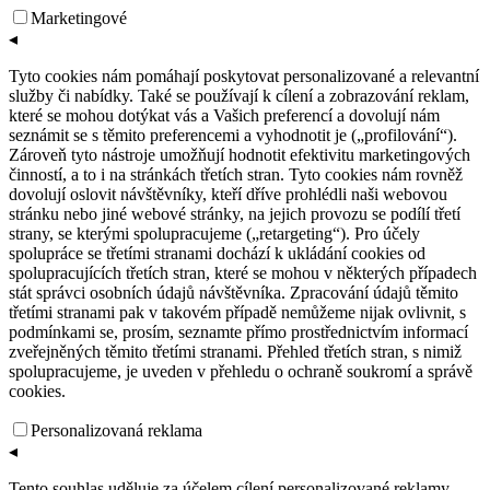
Marketingové
◂
Tyto cookies nám pomáhají poskytovat personalizované a relevantní
služby či nabídky. Také se používají k cílení a zobrazování reklam,
které se mohou dotýkat vás a Vašich preferencí a dovolují nám
seznámit se s těmito preferencemi a vyhodnotit je („profilování“).
Zároveň tyto nástroje umožňují hodnotit efektivitu marketingových
činností, a to i na stránkách třetích stran. Tyto cookies nám rovněž
dovolují oslovit návštěvníky, kteří dříve prohlédli naši webovou
stránku nebo jiné webové stránky, na jejich provozu se podílí třetí
strany, se kterými spolupracujeme („retargeting“). Pro účely
spolupráce se třetími stranami dochází k ukládání cookies od
spolupracujících třetích stran, které se mohou v některých případech
stát správci osobních údajů návštěvníka. Zpracování údajů těmito
třetími stranami pak v takovém případě nemůžeme nijak ovlivnit, s
podmínkami se, prosím, seznamte přímo prostřednictvím informací
zveřejněných těmito třetími stranami. Přehled třetích stran, s nimiž
spolupracujeme, je uveden v přehledu o ochraně soukromí a správě
cookies.
Personalizovaná reklama
◂
Tento souhlas uděluje za účelem cílení personalizované reklamy.