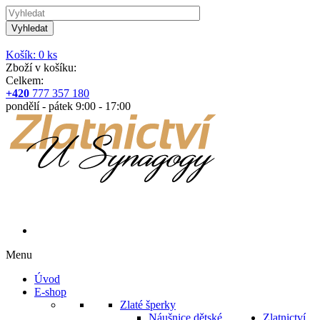
Vyhledat
Košík: 0 ks
Zboží v košíku:
Celkem:
+420
777 357 180
pondělí - pátek 9:00 - 17:00
Menu
Úvod
E-shop
Zlaté šperky
Náušnice dětské
Zlatnictví