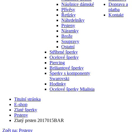
Náušnice dámské
Doprava a
Přívěsy
platba
Řetízky
Kontakt
Náhrdelníky
Prsteny
Náramky
Brože
Soupravy
Ostatní
Stříbrné šperky
Ocelové šperky
Piercing
Briliantové šperky
Šperky s komponenty
Swarovski
Hodinky
Ocelové šperky Mialisia
Titulní stránka
E-shop
Zlaté šperky
Prsteny
Zlatý prsten 2017015BAR
Zpět na: Prsteny