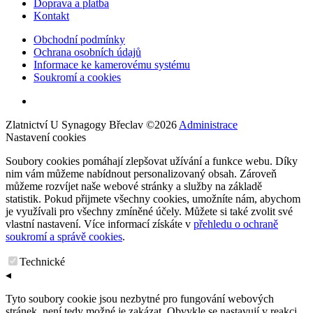
Doprava a platba
Kontakt
Obchodní podmínky
Ochrana osobních údajů
Informace ke kamerovému systému
Soukromí a cookies
Zlatnictví U Synagogy Břeclav
©
2026
Administrace
Nastavení cookies
Soubory cookies pomáhají zlepšovat užívání a funkce webu. Díky
nim vám můžeme nabídnout personalizovaný obsah. Zároveň
můžeme rozvíjet naše webové stránky a služby na základě
statistik. Pokud přijmete všechny cookies, umožníte nám, abychom
je využívali pro všechny zmíněné účely. Můžete si také zvolit své
vlastní nastavení. Více informací získáte v
přehledu o ochraně
soukromí a správě cookies
.
Technické
◂
Tyto soubory cookie jsou nezbytné pro fungování webových
stránek, není tedy možné je zakázat. Obvykle se nastavují v reakci