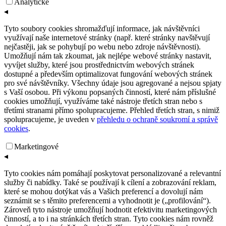
Analytické
◂
Tyto soubory cookies shromažďují informace, jak návštěvníci
využívají naše internetové stránky (např. které stránky navštěvují
nejčastěji, jak se pohybují po webu nebo zdroje návštěvnosti).
Umožňují nám tak zkoumat, jak nejlépe webové stránky nastavit,
vyvíjet služby, které jsou prostřednictvím webových stránek
dostupné a především optimalizovat fungování webových stránek
pro své návštěvníky. Všechny údaje jsou agregované a nejsou spjaty
s Vaší osobou. Při výkonu popsaných činností, které nám příslušné
cookies umožňují, využíváme také nástroje třetích stran nebo s
třetími stranami přímo spolupracujeme. Přehled třetích stran, s nimiž
spolupracujeme, je uveden v
přehledu o ochraně soukromí a správě
cookies
.
Marketingové
◂
Tyto cookies nám pomáhají poskytovat personalizované a relevantní
služby či nabídky. Také se používají k cílení a zobrazování reklam,
které se mohou dotýkat vás a Vašich preferencí a dovolují nám
seznámit se s těmito preferencemi a vyhodnotit je („profilování“).
Zároveň tyto nástroje umožňují hodnotit efektivitu marketingových
činností, a to i na stránkách třetích stran. Tyto cookies nám rovněž