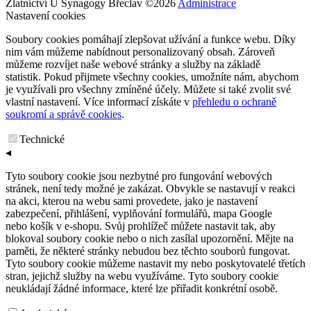
Zlatnictví U Synagogy Břeclav
©
2026
Administrace
Nastavení cookies
Soubory cookies pomáhají zlepšovat užívání a funkce webu. Díky
nim vám můžeme nabídnout personalizovaný obsah. Zároveň
můžeme rozvíjet naše webové stránky a služby na základě
statistik. Pokud přijmete všechny cookies, umožníte nám, abychom
je využívali pro všechny zmíněné účely. Můžete si také zvolit své
vlastní nastavení. Více informací získáte v
přehledu o ochraně
soukromí a správě cookies
.
Technické
◂
Tyto soubory cookie jsou nezbytné pro fungování webových
stránek, není tedy možné je zakázat. Obvykle se nastavují v reakci
na akci, kterou na webu sami provedete, jako je nastavení
zabezpečení, přihlášení, vyplňování formulářů, mapa Google
nebo košík v e-shopu. Svůj prohlížeč můžete nastavit tak, aby
blokoval soubory cookie nebo o nich zasílal upozornění. Mějte na
paměti, že některé stránky nebudou bez těchto souborů fungovat.
Tyto soubory cookie můžeme nastavit my nebo poskytovatelé třetích
stran, jejichž služby na webu využíváme. Tyto soubory cookie
neukládají žádné informace, které lze přiřadit konkrétní osobě.