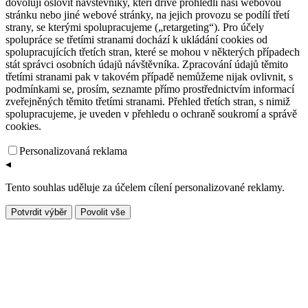
dovolují oslovit návštěvníky, kteří dříve prohlédli naši webovou
stránku nebo jiné webové stránky, na jejich provozu se podílí třetí
strany, se kterými spolupracujeme („retargeting“). Pro účely
spolupráce se třetími stranami dochází k ukládání cookies od
spolupracujících třetích stran, které se mohou v některých případech
stát správci osobních údajů návštěvníka. Zpracování údajů těmito
třetími stranami pak v takovém případě nemůžeme nijak ovlivnit, s
podmínkami se, prosím, seznamte přímo prostřednictvím informací
zveřejněných těmito třetími stranami. Přehled třetích stran, s nimiž
spolupracujeme, je uveden v přehledu o ochraně soukromí a správě
cookies.
Personalizovaná reklama
◂
Tento souhlas uděluje za účelem cílení personalizované reklamy.
Potvrdit výběr
Povolit vše