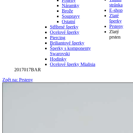
Prsteny
stránka
Náramky
E-shop
Brože
Zlaté
Soupravy
šperky
Ostatní
Prsteny
Stříbrné šperky
Zlatý
Ocelové šperky
prsten
Piercing
Briliantové šperky
Šperky s komponenty
Swarovski
Hodinky
Ocelové šperky Mialisia
2017017BAR
Zpět na: Prsteny