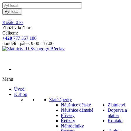
Vyhledat
Košík: 0 ks
Zboží v košíku:
Celkem:
+420
777 357 180
pondělí - pátek 9:00 - 17:00
Menu
Úvod
E-shop
Zlaté šperky
Náušnice dětské
Zlatnictví
Náušnice dámské
Doprava a
Přívěsy
platba
Řetízky
Kontakt
Náhrdelníky
Titulní