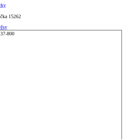
rky
ička 15262
věsy