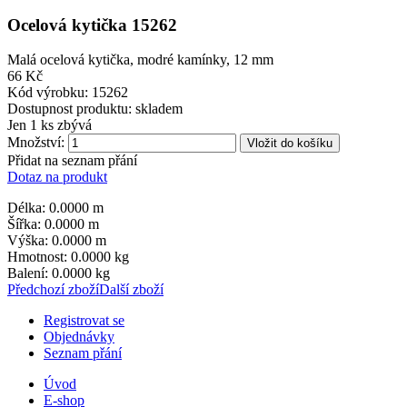
Ocelová kytička 15262
Malá ocelová kytička, modré kamínky, 12 mm
66 Kč
Kód výrobku:
15262
Dostupnost produktu:
skladem
Jen
1 ks zbývá
Množství:
Vložit do košíku
Přidat na seznam přání
Dotaz na produkt
Délka: 0.0000 m
Šířka: 0.0000 m
Výška: 0.0000 m
Hmotnost: 0.0000 kg
Balení: 0.0000 kg
Předchozí zboží
Další zboží
Registrovat se
Objednávky
Seznam přání
Úvod
E-shop