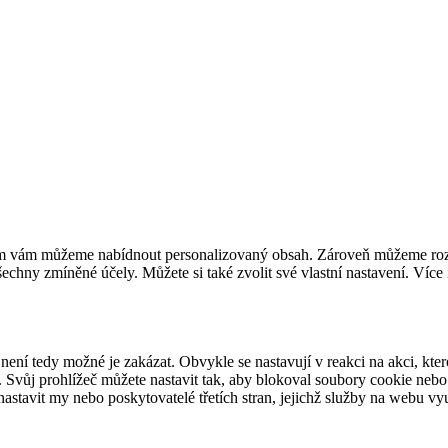
m vám můžeme nabídnout personalizovaný obsah. Zároveň můžeme rozvíj
chny zmíněné účely. Můžete si také zvolit své vlastní nastavení. Více 
ení tedy možné je zakázat. Obvykle se nastavují v reakci na akci, kter
Svůj prohlížeč můžete nastavit tak, aby blokoval soubory cookie nebo o
tavit my nebo poskytovatelé třetích stran, jejichž služby na webu vy