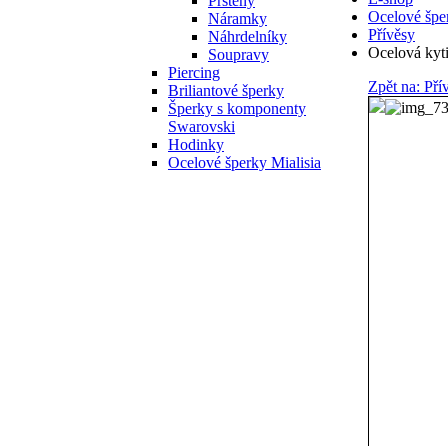
Prsteny
Ocelové špe
Náramky
Přívěsy
Náhrdelníky
Ocelová kyt
Soupravy
Piercing
Zpět na: Pří
Briliantové šperky
Šperky s komponenty
Swarovski
Hodinky
Ocelové šperky Mialisia