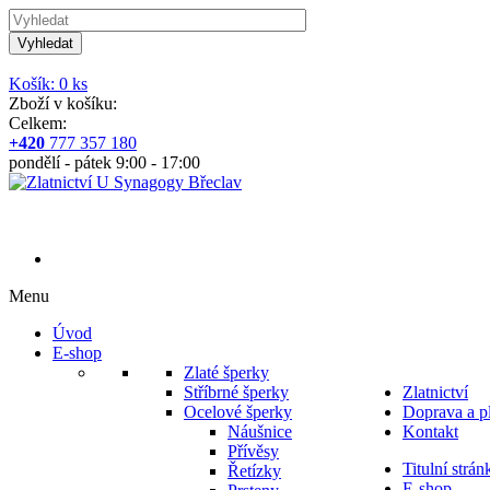
Vyhledat
Košík: 0 ks
Zboží v košíku:
Celkem:
+420
777 357 180
pondělí - pátek 9:00 - 17:00
Menu
Úvod
E-shop
Zlaté šperky
Stříbrné šperky
Zlatnictví
Ocelové šperky
Doprava a p
Náušnice
Kontakt
Přívěsy
Titulní strán
Řetízky
E-shop