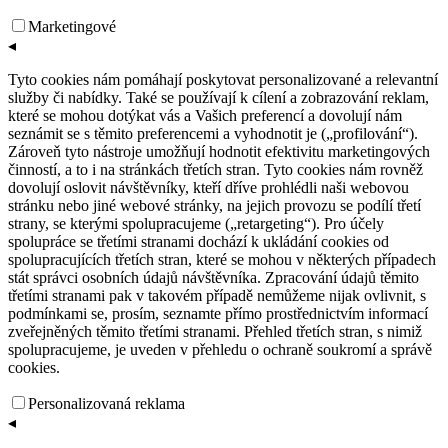
Marketingové
◂
Tyto cookies nám pomáhají poskytovat personalizované a relevantní
služby či nabídky. Také se používají k cílení a zobrazování reklam,
které se mohou dotýkat vás a Vašich preferencí a dovolují nám
seznámit se s těmito preferencemi a vyhodnotit je („profilování“).
Zároveň tyto nástroje umožňují hodnotit efektivitu marketingových
činností, a to i na stránkách třetích stran. Tyto cookies nám rovněž
dovolují oslovit návštěvníky, kteří dříve prohlédli naši webovou
stránku nebo jiné webové stránky, na jejich provozu se podílí třetí
strany, se kterými spolupracujeme („retargeting“). Pro účely
spolupráce se třetími stranami dochází k ukládání cookies od
spolupracujících třetích stran, které se mohou v některých případech
stát správci osobních údajů návštěvníka. Zpracování údajů těmito
třetími stranami pak v takovém případě nemůžeme nijak ovlivnit, s
podmínkami se, prosím, seznamte přímo prostřednictvím informací
zveřejněných těmito třetími stranami. Přehled třetích stran, s nimiž
spolupracujeme, je uveden v přehledu o ochraně soukromí a správě
cookies.
Personalizovaná reklama
◂