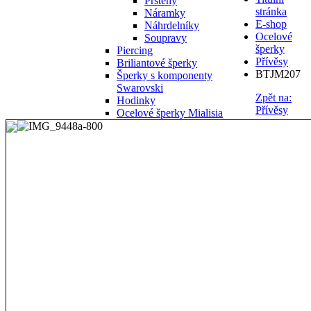
Prsteny
stránka
Náramky
E-shop
Náhrdelníky
Ocelové
Soupravy
šperky
Piercing
Přívěsy
Briliantové šperky
BTJM207
Šperky s komponenty
Swarovski
Zpět na:
Hodinky
Přívěsy
Ocelové šperky Mialisia