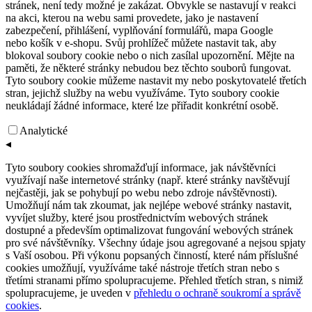
stránek, není tedy možné je zakázat. Obvykle se nastavují v reakci
na akci, kterou na webu sami provedete, jako je nastavení
zabezpečení, přihlášení, vyplňování formulářů, mapa Google
nebo košík v e-shopu. Svůj prohlížeč můžete nastavit tak, aby
blokoval soubory cookie nebo o nich zasílal upozornění. Mějte na
paměti, že některé stránky nebudou bez těchto souborů fungovat.
Tyto soubory cookie můžeme nastavit my nebo poskytovatelé třetích
stran, jejichž služby na webu využíváme. Tyto soubory cookie
neukládají žádné informace, které lze přiřadit konkrétní osobě.
Analytické
◂
Tyto soubory cookies shromažďují informace, jak návštěvníci
využívají naše internetové stránky (např. které stránky navštěvují
nejčastěji, jak se pohybují po webu nebo zdroje návštěvnosti).
Umožňují nám tak zkoumat, jak nejlépe webové stránky nastavit,
vyvíjet služby, které jsou prostřednictvím webových stránek
dostupné a především optimalizovat fungování webových stránek
pro své návštěvníky. Všechny údaje jsou agregované a nejsou spjaty
s Vaší osobou. Při výkonu popsaných činností, které nám příslušné
cookies umožňují, využíváme také nástroje třetích stran nebo s
třetími stranami přímo spolupracujeme. Přehled třetích stran, s nimiž
spolupracujeme, je uveden v
přehledu o ochraně soukromí a správě
cookies
.