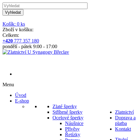
Vyhledat
Košík: 0 ks
Zboží v košíku:
Celkem:
+420
777 357 180
pondělí - pátek 9:00 - 17:00
Menu
Úvod
E-shop
Zlaté šperky
Stříbrné šperky
Zlatnictví
Ocelové šperky
Doprava a
Náušnice
platba
Přívěsy
Kontakt
Řetízky
Titulní