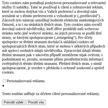
Tyto cookies nám pomáhají poskytovat personalizované a relevantní
služby či nabídky. Také se používají k cílení a zobrazování reklam,
které se mohou dotýkat vás a Vašich preferencí a dovolují nám
seznámit se s těmito preferencemi a vyhodnotit je („profilování“).
Zároveň tyto nástroje umožňují hodnotit efektivitu marketingových
činností, a to i na stránkách třetích stran. Tyto cookies nám rovněž
dovolují oslovit návštěvníky, kteří dříve prohlédli naši webovou
stránku nebo jiné webové stránky, na jejich provozu se podílí třetí
strany, se kterými spolupracujeme („retargeting“). Pro účely
spolupráce se třetími stranami dochází k ukládání cookies od
spolupracujících třetích stran, které se mohou v některých případech
stát správci osobních údajů návštěvníka. Zpracování údajů těmito
třetími stranami pak v takovém případě nemůžeme nijak ovlivnit, s
podmínkami se, prosím, seznamte přímo prostřednictvím informací
zveřejněných těmito třetími stranami. Přehled třetích stran, s nimiž
spolupracujeme, je uveden v přehledu o ochraně soukromí a správě
cookies.
Personalizovaná reklama
◂
Tento souhlas uděluje za účelem cílení personalizované reklamy.
Potvrdit výběr
Povolit vše