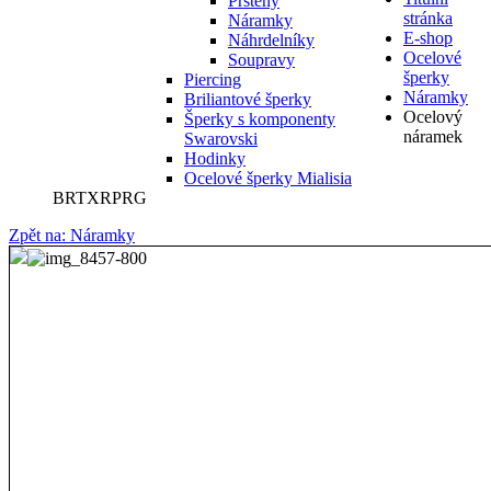
Prsteny
stránka
Náramky
E-shop
Náhrdelníky
Ocelové
Soupravy
šperky
Piercing
Náramky
Briliantové šperky
Ocelový
Šperky s komponenty
náramek
Swarovski
Hodinky
Ocelové šperky Mialisia
BRTXRPRG
Zpět na: Náramky