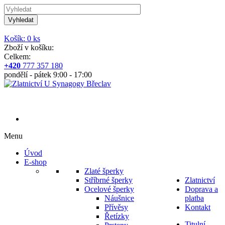
Vyhledat
Košík: 0 ks
Zboží v košíku:
Celkem:
+420
777 357 180
pondělí - pátek 9:00 - 17:00
Menu
Úvod
E-shop
Zlaté šperky
Stříbrné šperky
Zlatnictví
Ocelové šperky
Doprava a
Náušnice
platba
Přívěsy
Kontakt
Řetízky
Titulní