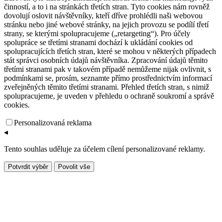
činností, a to i na stránkách třetích stran. Tyto cookies nám rovněž
dovolují oslovit návštěvníky, kteří dříve prohlédli naši webovou
stránku nebo jiné webové stránky, na jejich provozu se podílí třetí
strany, se kterými spolupracujeme („retargeting“). Pro účely
spolupráce se třetími stranami dochází k ukládání cookies od
spolupracujících třetích stran, které se mohou v některých případech
stát správci osobních údajů návštěvníka. Zpracování údajů těmito
třetími stranami pak v takovém případě nemůžeme nijak ovlivnit, s
podmínkami se, prosím, seznamte přímo prostřednictvím informací
zveřejněných těmito třetími stranami. Přehled třetích stran, s nimiž
spolupracujeme, je uveden v přehledu o ochraně soukromí a správě
cookies.
Personalizovaná reklama
◂
Tento souhlas uděluje za účelem cílení personalizované reklamy.
Potvrdit výběr
Povolit vše