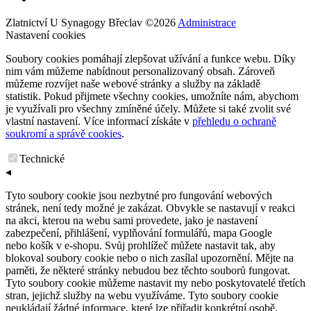
Zlatnictví U Synagogy Břeclav
©
2026
Administrace
Nastavení cookies
Soubory cookies pomáhají zlepšovat užívání a funkce webu. Díky
nim vám můžeme nabídnout personalizovaný obsah. Zároveň
můžeme rozvíjet naše webové stránky a služby na základě
statistik. Pokud přijmete všechny cookies, umožníte nám, abychom
je využívali pro všechny zmíněné účely. Můžete si také zvolit své
vlastní nastavení. Více informací získáte v
přehledu o ochraně
soukromí a správě cookies
.
Technické
◂
Tyto soubory cookie jsou nezbytné pro fungování webových
stránek, není tedy možné je zakázat. Obvykle se nastavují v reakci
na akci, kterou na webu sami provedete, jako je nastavení
zabezpečení, přihlášení, vyplňování formulářů, mapa Google
nebo košík v e-shopu. Svůj prohlížeč můžete nastavit tak, aby
blokoval soubory cookie nebo o nich zasílal upozornění. Mějte na
paměti, že některé stránky nebudou bez těchto souborů fungovat.
Tyto soubory cookie můžeme nastavit my nebo poskytovatelé třetích
stran, jejichž služby na webu využíváme. Tyto soubory cookie
neukládají žádné informace, které lze přiřadit konkrétní osobě.