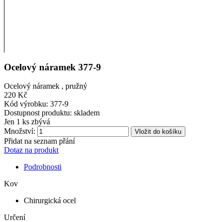
Ocelový náramek 377-9
Ocelový náramek , pružný
220 Kč
Kód výrobku:
377-9
Dostupnost produktu:
skladem
Jen
1 ks zbývá
Množství:
Vložit do košíku
Přidat na seznam přání
Dotaz na produkt
Podrobnosti
Kov
Chirurgická ocel
Určení