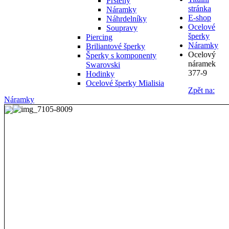
Prsteny
stránka
Náramky
E-shop
Náhrdelníky
Ocelové
Soupravy
šperky
Piercing
Náramky
Briliantové šperky
Ocelový
Šperky s komponenty
náramek
Swarovski
377-9
Hodinky
Ocelové šperky Mialisia
Zpět na:
Náramky