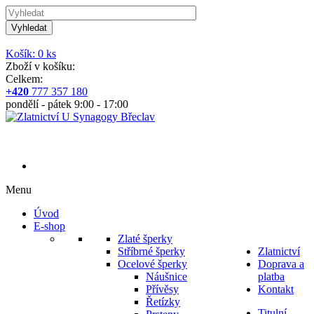
Vyhledat
Košík: 0 ks
Zboží v košíku:
Celkem:
+420
777 357 180
pondělí - pátek 9:00 - 17:00
Menu
Úvod
E-shop
Zlaté šperky
Stříbrné šperky
Zlatnictví
Ocelové šperky
Doprava a
Náušnice
platba
Přívěsy
Kontakt
Řetízky
Titulní