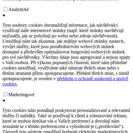
Analytické
◂
Tyto soubory cookies shromažďují informace, jak návštěvníci
využívají naše internetové stránky (např. které stránky navštěvují
nejčastěji, jak se pohybují po webu nebo zdroje návštěvnosti).
Umožňují nám tak zkoumat, jak nejlépe webové stránky nastavit,
vyvíjet služby, které jsou prostřednictvím webových stránek
dostupné a především optimalizovat fungování webových stránek
pro své návštěvníky. Všechny údaje jsou agregované a nejsou spjaty
s Vaší osobou. Při výkonu popsaných činností, které nám příslušné
cookies umožňují, využíváme také nástroje třetích stran nebo s
třetími stranami přímo spolupracujeme. Přehled třetích stran, s nimiž
spolupracujeme, je uveden v
přehledu o ochraně soukromí a správě
cookies
.
Marketingové
◂
Tyto cookies nám pomáhají poskytovat personalizované a relevantní
služby či nabídky. Také se používají k cílení a zobrazování reklam,
které se mohou dotýkat vás a Vašich preferencí a dovolují nám
seznámit se s těmito preferencemi a vyhodnotit je („profilování“).
Zároveň tyto nástroje umožňují hodnotit efektivitu marketingových