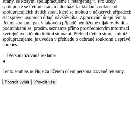
strany, se kterými spolupracujeme („retargeting“). Pro účely
spolupráce se třetími stranami dochází k ukládání cookies od
spolupracujících třetích stran, které se mohou v některých případech
stát správci osobních údajů návštěvníka. Zpracování údajů těmito
třetími stranami pak v takovém případě nemůžeme nijak ovlivnit, s
podmínkami se, prosím, seznamte přímo prostřednictvím informací
zveřejněných těmito třetími stranami. Přehled třetích stran, s nimiž
spolupracujeme, je uveden v přehledu o ochraně soukromí a správě
cookies.
Personalizovaná reklama
◂
Tento souhlas uděluje za účelem cílení personalizované reklamy.
Potvrdit výběr
Povolit vše