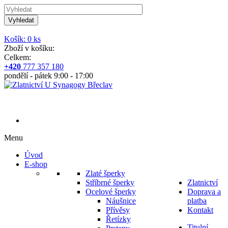
Vyhledat
Košík: 0 ks
Zboží v košíku:
Celkem:
+420
777 357 180
pondělí - pátek 9:00 - 17:00
Menu
Úvod
E-shop
Zlaté šperky
Stříbrné šperky
Zlatnictví
Ocelové šperky
Doprava a
Náušnice
platba
Přívěsy
Kontakt
Řetízky
Titulní