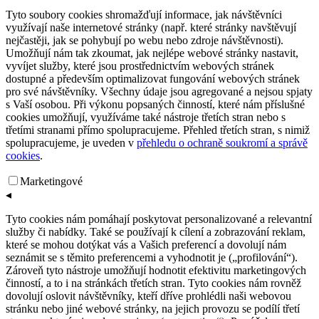
Tyto soubory cookies shromažďují informace, jak návštěvníci
využívají naše internetové stránky (např. které stránky navštěvují
nejčastěji, jak se pohybují po webu nebo zdroje návštěvnosti).
Umožňují nám tak zkoumat, jak nejlépe webové stránky nastavit,
vyvíjet služby, které jsou prostřednictvím webových stránek
dostupné a především optimalizovat fungování webových stránek
pro své návštěvníky. Všechny údaje jsou agregované a nejsou spjaty
s Vaší osobou. Při výkonu popsaných činností, které nám příslušné
cookies umožňují, využíváme také nástroje třetích stran nebo s
třetími stranami přímo spolupracujeme. Přehled třetích stran, s nimiž
spolupracujeme, je uveden v
přehledu o ochraně soukromí a správě
cookies
.
Marketingové
◂
Tyto cookies nám pomáhají poskytovat personalizované a relevantní
služby či nabídky. Také se používají k cílení a zobrazování reklam,
které se mohou dotýkat vás a Vašich preferencí a dovolují nám
seznámit se s těmito preferencemi a vyhodnotit je („profilování“).
Zároveň tyto nástroje umožňují hodnotit efektivitu marketingových
činností, a to i na stránkách třetích stran. Tyto cookies nám rovněž
dovolují oslovit návštěvníky, kteří dříve prohlédli naši webovou
stránku nebo jiné webové stránky, na jejich provozu se podílí třetí