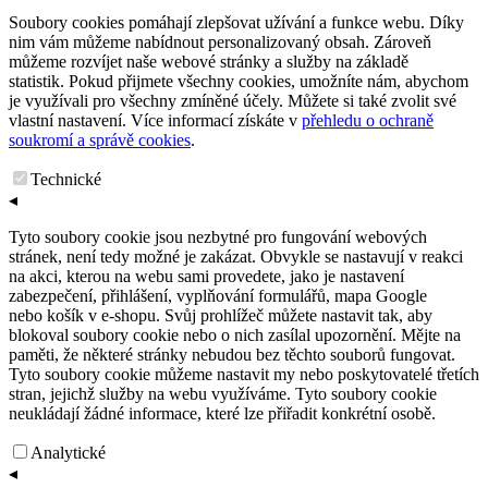
Soubory cookies pomáhají zlepšovat užívání a funkce webu. Díky
nim vám můžeme nabídnout personalizovaný obsah. Zároveň
můžeme rozvíjet naše webové stránky a služby na základě
statistik. Pokud přijmete všechny cookies, umožníte nám, abychom
je využívali pro všechny zmíněné účely. Můžete si také zvolit své
vlastní nastavení. Více informací získáte v
přehledu o ochraně
soukromí a správě cookies
.
Technické
◂
Tyto soubory cookie jsou nezbytné pro fungování webových
stránek, není tedy možné je zakázat. Obvykle se nastavují v reakci
na akci, kterou na webu sami provedete, jako je nastavení
zabezpečení, přihlášení, vyplňování formulářů, mapa Google
nebo košík v e-shopu. Svůj prohlížeč můžete nastavit tak, aby
blokoval soubory cookie nebo o nich zasílal upozornění. Mějte na
paměti, že některé stránky nebudou bez těchto souborů fungovat.
Tyto soubory cookie můžeme nastavit my nebo poskytovatelé třetích
stran, jejichž služby na webu využíváme. Tyto soubory cookie
neukládají žádné informace, které lze přiřadit konkrétní osobě.
Analytické
◂