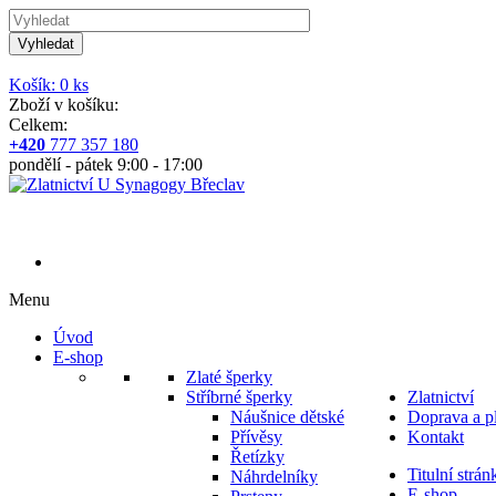
Vyhledat
Košík: 0 ks
Zboží v košíku:
Celkem:
+420
777 357 180
pondělí - pátek 9:00 - 17:00
Menu
Úvod
E-shop
Zlaté šperky
Stříbrné šperky
Zlatnictví
Náušnice dětské
Doprava a p
Přívěsy
Kontakt
Řetízky
Titulní strán
Náhrdelníky
E-shop