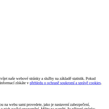
et naše webové stránky a služby na základě statistik. Pokud
informací získáte v
přehledu o ochraně soukromí a správě cookies
.
ou na webu sami provedete, jako je nastavení zabezpečení,
 nich zasílal upozornění. Mějte na paměti, že některé stránky