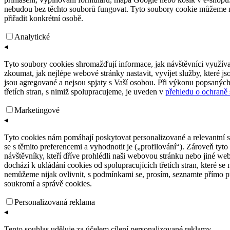
nebudou bez těchto souborů fungovat. Tyto soubory cookie můžeme nas
přiřadit konkrétní osobě.
Analytické
◂
Tyto soubory cookies shromažďují informace, jak návštěvníci využívaj
zkoumat, jak nejlépe webové stránky nastavit, vyvíjet služby, které
jsou agregované a nejsou spjaty s Vaší osobou. Při výkonu popsaných 
třetích stran, s nimiž spolupracujeme, je uveden v
přehledu o ochraně
Marketingové
◂
Tyto cookies nám pomáhají poskytovat personalizované a relevantní sl
se s těmito preferencemi a vyhodnotit je („profilování“). Zároveň tyto
návštěvníky, kteří dříve prohlédli naši webovou stránku nebo jiné webo
dochází k ukládání cookies od spolupracujících třetích stran, které s
nemůžeme nijak ovlivnit, s podmínkami se, prosím, seznamte přímo pro
soukromí a správě cookies.
Personalizovaná reklama
◂
Tento souhlas uděluje za účelem cílení personalizované reklamy.