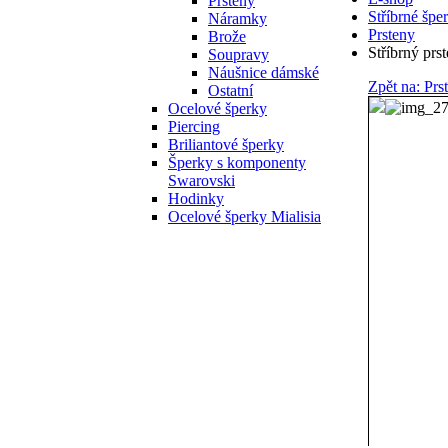
Prsteny
Stříbrné špe
Náramky
Prsteny
Brože
Stříbrný pr
Soupravy
Náušnice dámské
Zpět na: Prs
Ostatní
Ocelové šperky
Piercing
Briliantové šperky
Šperky s komponenty
Swarovski
Hodinky
Ocelové šperky Mialisia