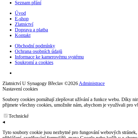
Seznam přání
Úvod
E-shop
Zlatnictví
Doprava a platba
Kontakt
Obchodní podmínky
Ochrana osobních údajů
Informace ke kamerovému systému
Soukromí a cookies
Zlatnictví U Synagogy Břeclav
©
2026
Administrace
Nastavení cookies
Soubory cookies pomáhají zlepšovat užívání a funkce webu. Díky ni
přijmete všechny cookies, umožníte nám, abychom je využívali pro vše
Technické
◂
Tyto soubory cookie jsou nezbytné pro fungování webových stránek, n
přihlášení, vyplňování formulářů, mapa Google nebo košík v e-shopu. 