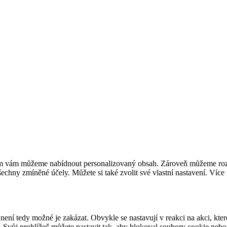
m vám můžeme nabídnout personalizovaný obsah. Zároveň můžeme rozvíj
chny zmíněné účely. Můžete si také zvolit své vlastní nastavení. Více 
ení tedy možné je zakázat. Obvykle se nastavují v reakci na akci, kter
Svůj prohlížeč můžete nastavit tak, aby blokoval soubory cookie nebo o