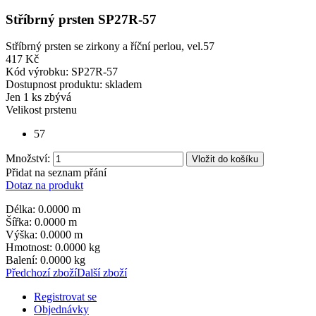
Stříbrný prsten SP27R-57
Stříbrný prsten se zirkony a říční perlou, vel.57
417 Kč
Kód výrobku:
SP27R-57
Dostupnost produktu:
skladem
Jen
1 ks zbývá
Velikost prstenu
57
Množství:
Vložit do košíku
Přidat na seznam přání
Dotaz na produkt
Délka: 0.0000 m
Šířka: 0.0000 m
Výška: 0.0000 m
Hmotnost: 0.0000 kg
Balení: 0.0000 kg
Předchozí zboží
Další zboží
Registrovat se
Objednávky