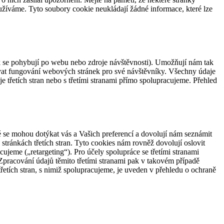
užíváme. Tyto soubory cookie neukládají žádné informace, které lze
jak se pohybují po webu nebo zdroje návštěvnosti). Umožňují nám tak
zovat fungování webových stránek pro své návštěvníky. Všechny údaje
 třetích stran nebo s třetími stranami přímo spolupracujeme. Přehled
é se mohou dotýkat vás a Vašich preferencí a dovolují nám seznámit
a stránkách třetích stran. Tyto cookies nám rovněž dovolují oslovit
acujeme („retargeting“). Pro účely spolupráce se třetími stranami
 Zpracování údajů těmito třetími stranami pak v takovém případě
řetích stran, s nimiž spolupracujeme, je uveden v přehledu o ochraně