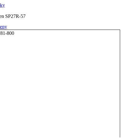
rky
sten SP27R-57
teny