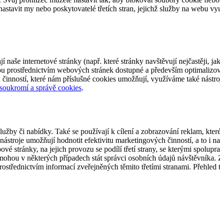
tavit my nebo poskytovatelé třetích stran, jejichž služby na webu vy
í naše internetové stránky (např. které stránky navštěvují nejčastěji, 
 jsou prostřednictvím webových stránek dostupné a především optimali
činností, které nám příslušné cookies umožňují, využíváme také nástroje
 soukromí a správě cookies
.
užby či nabídky. Také se používají k cílení a zobrazování reklam, kter
 nástroje umožňují hodnotit efektivitu marketingových činností, a to i n
vé stránky, na jejich provozu se podílí třetí strany, se kterými spolupr
e mohou v některých případech stát správci osobních údajů návštěvníka.
střednictvím informací zveřejněných těmito třetími stranami. Přehled t