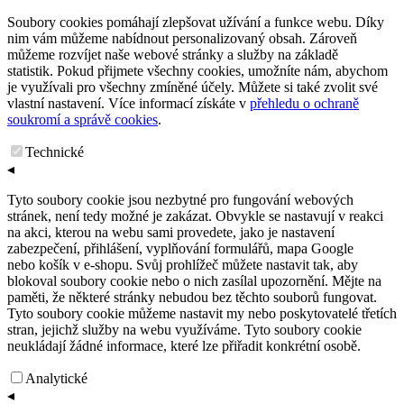
Soubory cookies pomáhají zlepšovat užívání a funkce webu. Díky
nim vám můžeme nabídnout personalizovaný obsah. Zároveň
můžeme rozvíjet naše webové stránky a služby na základě
statistik. Pokud přijmete všechny cookies, umožníte nám, abychom
je využívali pro všechny zmíněné účely. Můžete si také zvolit své
vlastní nastavení. Více informací získáte v
přehledu o ochraně
soukromí a správě cookies
.
Technické
◂
Tyto soubory cookie jsou nezbytné pro fungování webových
stránek, není tedy možné je zakázat. Obvykle se nastavují v reakci
na akci, kterou na webu sami provedete, jako je nastavení
zabezpečení, přihlášení, vyplňování formulářů, mapa Google
nebo košík v e-shopu. Svůj prohlížeč můžete nastavit tak, aby
blokoval soubory cookie nebo o nich zasílal upozornění. Mějte na
paměti, že některé stránky nebudou bez těchto souborů fungovat.
Tyto soubory cookie můžeme nastavit my nebo poskytovatelé třetích
stran, jejichž služby na webu využíváme. Tyto soubory cookie
neukládají žádné informace, které lze přiřadit konkrétní osobě.
Analytické
◂