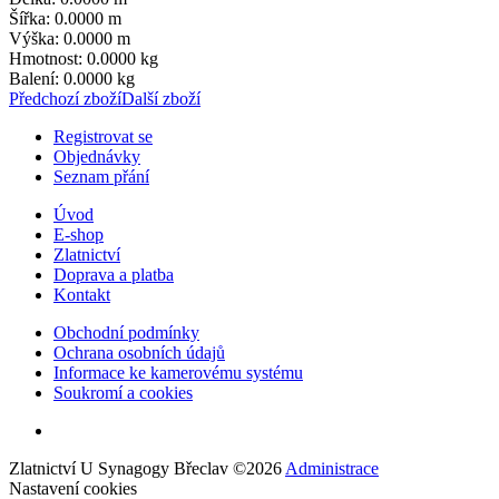
Šířka: 0.0000 m
Výška: 0.0000 m
Hmotnost: 0.0000 kg
Balení: 0.0000 kg
Předchozí zboží
Další zboží
Registrovat se
Objednávky
Seznam přání
Úvod
E-shop
Zlatnictví
Doprava a platba
Kontakt
Obchodní podmínky
Ochrana osobních údajů
Informace ke kamerovému systému
Soukromí a cookies
Zlatnictví U Synagogy Břeclav
©
2026
Administrace
Nastavení cookies