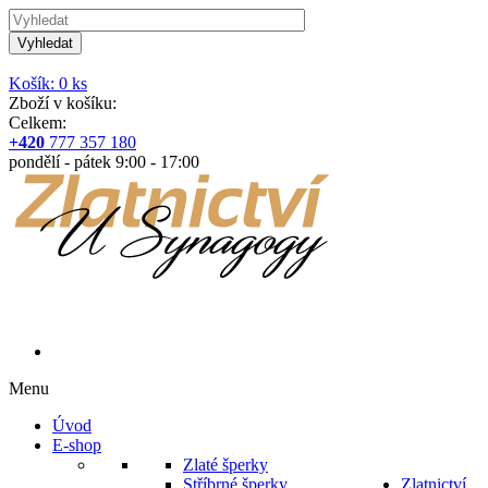
Vyhledat
Košík: 0 ks
Zboží v košíku:
Celkem:
+420
777 357 180
pondělí - pátek 9:00 - 17:00
Menu
Úvod
E-shop
Zlaté šperky
Stříbrné šperky
Zlatnictví