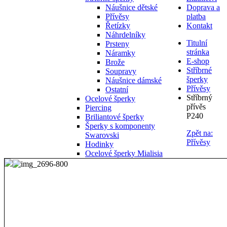
Náušnice dětské
Doprava a
Přívěsy
platba
Řetízky
Kontakt
Náhrdelníky
Titulní
Prsteny
stránka
Náramky
E-shop
Brože
Stříbrné
Soupravy
šperky
Náušnice dámské
Přívěsy
Ostatní
Stříbrný
Ocelové šperky
přívěs
Piercing
P240
Briliantové šperky
Šperky s komponenty
Zpět na:
Swarovski
Přívěsy
Hodinky
Ocelové šperky Mialisia