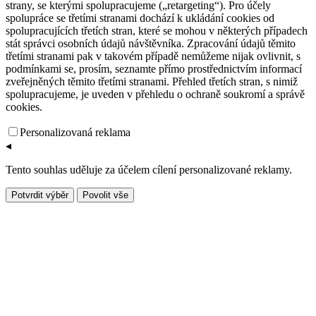
strany, se kterými spolupracujeme („retargeting“). Pro účely
spolupráce se třetími stranami dochází k ukládání cookies od
spolupracujících třetích stran, které se mohou v některých případech
stát správci osobních údajů návštěvníka. Zpracování údajů těmito
třetími stranami pak v takovém případě nemůžeme nijak ovlivnit, s
podmínkami se, prosím, seznamte přímo prostřednictvím informací
zveřejněných těmito třetími stranami. Přehled třetích stran, s nimiž
spolupracujeme, je uveden v přehledu o ochraně soukromí a správě
cookies.
Personalizovaná reklama
◂
Tento souhlas uděluje za účelem cílení personalizované reklamy.
Potvrdit výběr
Povolit vše