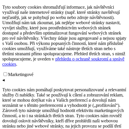
Tyto soubory cookies shromažďují informace, jak návštěvníci
využívají naše internetové stránky (např. které stránky navštěvují
nejčastěji, jak se pohybují po webu nebo zdroje návštěvnosti).
Umožňují nám tak zkoumat, jak nejlépe webové stránky nastavit,
vyvíjet služby, které jsou prostřednictvím webových stránek
dostupné a především optimalizovat fungování webových stránek
pro své návštěvníky. Všechny údaje jsou agregované a nejsou spjaty
s Vaší osobou. Při výkonu popsaných činností, které nám příslušné
cookies umožňují, využíváme také nástroje třetích stran nebo s
třetími stranami přímo spolupracujeme. Přehled třetích stran, s nimiž
spolupracujeme, je uveden v
přehledu o ochraně soukromí a správě
cookies
.
Marketingové
◂
Tyto cookies nám pomáhají poskytovat personalizované a relevantní
služby či nabídky. Také se používají k cílení a zobrazování reklam,
které se mohou dotýkat vás a Vašich preferencí a dovolují nám
seznámit se s těmito preferencemi a vyhodnotit je („profilování“).
Zároveň tyto nástroje umožňují hodnotit efektivitu marketingových
činností, a to i na stránkách třetích stran. Tyto cookies nám rovněž
dovolují oslovit návštěvníky, kteří dříve prohlédli naši webovou
stránku nebo jiné webové stránky, na jejich provozu se podílí třetí